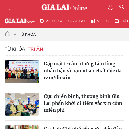
WELCOME TO GIA LAI
VIDEO
BÁ
TỪ KHÓA
TỪ KHÓA:
TRI ÂN
Gặp mặt tri ân những tấm lòng
nhân hậu vì nạn nhân chất độc da
cam/dioxin
Cựu chiến binh, thương binh Gia
Lai phấn khởi đi tiêm vắc xin cúm
miễn phí
Gia Lai: Ghi nhớ công ơn, đền đáp