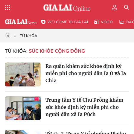
WELCOME TO GIA LAI
VIDEO
BÁ
TỪ KHÓA
TỪ KHÓA:
SỨC KHỎE CỘNG ĐỒNG
Ra quân khám sức khỏe định kỳ
miễn phí cho người dân Ia O và Ia
Chia
Trung tâm Y tế Chư Prông khám
sức khỏe định kỳ miễn phí cho
người dân xã Ia Púch
Từ 13-7, Trạm Y tế phường Pleiku