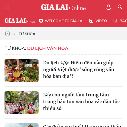
WELCOME TO GIA LAI
VIDEO
BÁ
TỪ KHÓA
TỪ KHÓA:
DU LỊCH VĂN HÓA
Du lịch 2/9: Điểm đến nào giúp
người Việt được 'sống cùng văn
hóa bản địa'?
Lấy con người làm trung tâm
trong bảo tồn văn hóa các dân tộc
thiểu số
Các đoàn võ thuật tham quan tháp