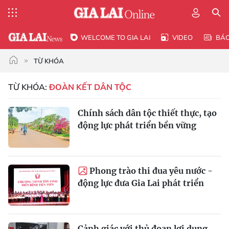
WELCOME TO GIA LAI
VIDEO
BÁ
TỪ KHÓA
TỪ KHÓA:
ĐOÀN KẾT DÂN TỘC
Chính sách dân tộc thiết thực, tạo
động lực phát triển bền vững
Phong trào thi đua yêu nước -
động lực đưa Gia Lai phát triển
Cảnh giác với thủ đoạn lợi dụng