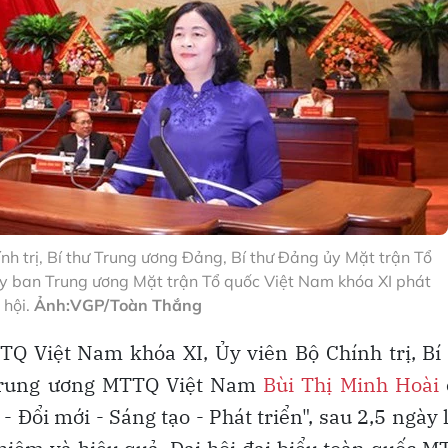
nh trị, Bí thư Trung ương Đảng, Bí thư Đảng ủy Mặt trận Tổ
Ủy ban Trung ương Mặt trận Tổ quốc Việt Nam khóa XI phát
 hội.
Ảnh:VGP/Toàn Thắng
TQ Việt Nam khóa XI, Ủy viên Bộ Chính trị, Bí
 Trung ương MTTQ Việt Nam
Bùi Thị Minh Hoài
 - Đổi mới - Sáng tạo - Phát triển", sau 2,5 ngày