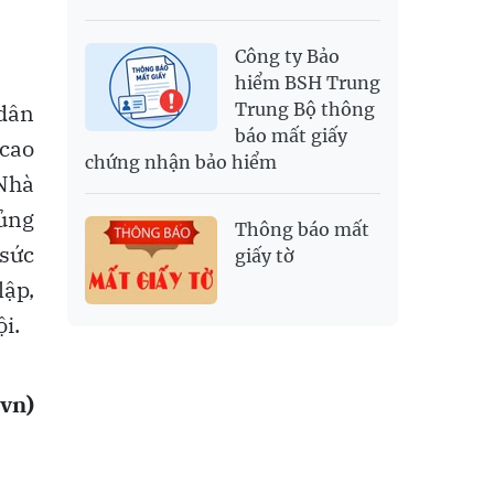
Công ty Bảo
hiểm BSH Trung
Trung Bộ thông
 dân
báo mất giấy
 cao
chứng nhận bảo hiểm
 Nhà
củng
Thông báo mất
 sức
giấy tờ
lập,
i.
vn)