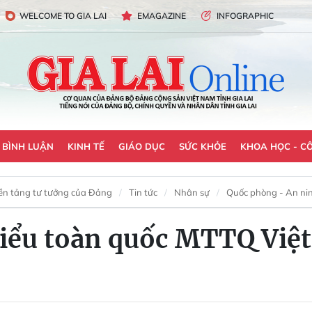
WELCOME TO GIA LAI
EMAGAZINE
INFOGRAPHIC
- BÌNH LUẬN
KINH TẾ
GIÁO DỤC
SỨC KHỎE
KHOA HỌC - C
ền tảng tư tưởng của Đảng
Tin tức
Nhân sự
Quốc phòng - An ni
biểu toàn quốc MTTQ Việt