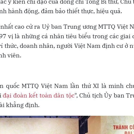
ác ý kiến chỉ đạo của đồng chí Tổng Bí thư, Chủ 
nh hành động, đảm bảo thiết thực, hiệu quả.
g nhất cao cử ra Uỷ ban Trung ương MTTQ Việt
 vị là những cá nhân tiêu biểu trong các giai 
 trí thức, doanh nhân, người Việt Nam định cư ở 
nh viên.
oàn quốc MTTQ Việt Nam lần thứ XI là minh ch
i
đại đoàn kết toàn dân tộc
", Chủ tịch Ủy ban T
i khẳng định.