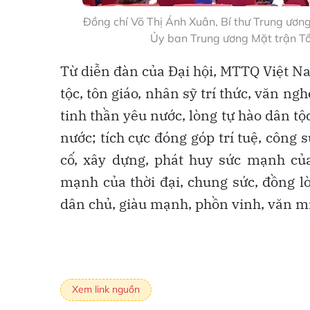
Đồng chí Võ Thị Ánh Xuân, Bí thư Trung ươn
Ủy ban Trung ương Mặt trận Tổ
Từ diễn đàn của Đại hội, MTTQ Việt N
tộc, tôn giáo, nhân sỹ trí thức, văn n
tinh thần yêu nước, lòng tự hào dân tộ
nước; tích cực đóng góp trí tuệ, công
cố, xây dựng, phát huy sức mạnh của
mạnh của thời đại, chung sức, đồng l
dân chủ, giàu mạnh, phồn vinh, văn mi
Xem link nguồn