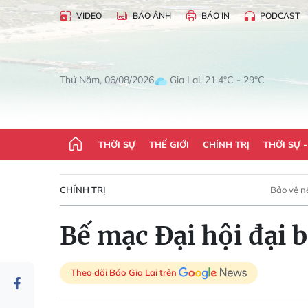
VIDEO
BÁO ẢNH
BÁO IN
PODCAST
Gia Lai, 21.4°C - 29°C
Thứ Năm, 06/08/2026
THỜI SỰ
THẾ GIỚI
CHÍNH TRỊ
THỜI SỰ 
CHÍNH TRỊ
Bảo vệ n
Bế mạc Đại hội đại 
Theo dõi Báo Gia Lai trên