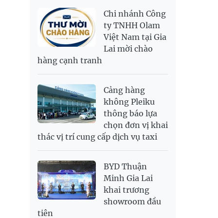
LONG 999.9
NOK
2,696.08
2,810.41
Chi nhánh Công
PNJ
138,500,000
142,500,000
RUB
307.79
340.71
ty TNHH Olam
Việt Nam tại Gia
SAR
6,944.19
7,243.07
Lai mời chào
SEK
2,709.1
2,823.98
hàng cạnh tranh
SGD
19,929.2
20,130.51
20,816.88
THB
699.53
777.26
810.22
Cảng hàng
USD
26,010
26,040
26,420
không Pleiku
thông báo lựa
chọn đơn vị khai
thác vị trí cung cấp dịch vụ taxi
BYD Thuận
Minh Gia Lai
khai trương
showroom đầu
tiên