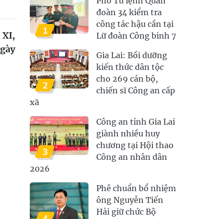
Phó Tư lệnh Quân
đoàn 34 kiểm tra
công tác hậu cần tại
1
 XI,
Lữ đoàn Công binh 7
ngày
Gia Lai: Bồi dưỡng
kiến thức dân tộc
cho 269 cán bộ,
2
chiến sĩ Công an cấp
xã
Công an tỉnh Gia Lai
giành nhiều huy
chương tại Hội thao
3
Công an nhân dân
2026
Phê chuẩn bổ nhiệm
ông Nguyễn Tiến
Hải giữ chức Bộ
4