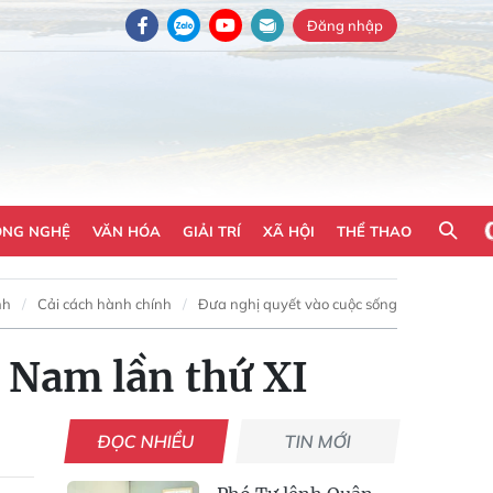
Đăng nhập
ÔNG NGHỆ
VĂN HÓA
GIẢI TRÍ
XÃ HỘI
THỂ THAO
nh
Cải cách hành chính
Đưa nghị quyết vào cuộc sống
 Nam lần thứ XI
ĐỌC NHIỀU
TIN MỚI