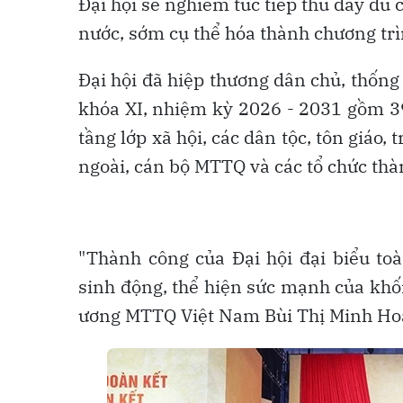
Đại hội sẽ nghiêm túc tiếp thu đầy đủ c
nước, sớm cụ thể hóa thành chương trì
Đại hội đã hiệp thương dân chủ, thốn
khóa XI, nhiệm kỳ 2026 - 2031 gồm 397
tầng lớp xã hội, các dân tộc, tôn giáo,
ngoài, cán bộ MTTQ và các tổ chức thà
"Thành công của Đại hội đại biểu t
sinh động, thể hiện sức mạnh của khố
ương MTTQ Việt Nam Bùi Thị Minh Hoà