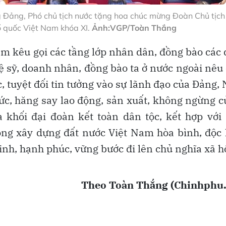
g Đảng, Phó chủ tịch nước tặng hoa chúc mừng Đoàn Chủ tịch
 quốc Việt Nam khóa XI.
Ảnh:VGP/Toàn Thắng
am kêu gọi các tầng lớp nhân dân, đồng bào các
ghệ sỹ, doanh nhân, đồng bào ta ở nước ngoài nêu
c, tuyệt đối tin tưởng vào sự lãnh đạo của Đảng,
 sức, hăng say lao động, sản xuất, không ngừng 
 khối đại đoàn kết toàn dân tộc, kết hợp với
òng xây dựng đất nước Việt Nam hòa bình, độc 
nh, hạnh phúc, vững bước đi lên chủ nghĩa xã hộ
Theo Toàn Thắng
(Chinhphu.