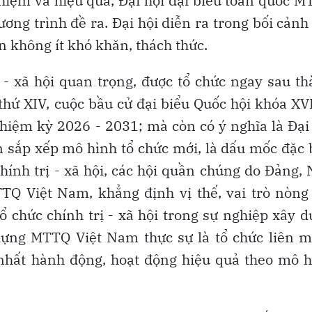
nhiệm và hiệu quả, Đại hội đại biểu toàn quốc 
ơng trình đề ra. Đại hội diễn ra trong bối cảnh
ẫn không ít khó khăn, thách thức.
ị - xã hội quan trọng, được tổ chức ngay sau t
 thứ XIV, cuộc bầu cử đại biểu Quốc hội khóa XV
hiệm kỳ 2026 - 2031; mà còn có ý nghĩa là Đại
 sắp xếp mô hình tổ chức mới, là dấu mốc đặc 
chính trị - xã hội, các hội quần chúng do Đảng,
TQ Việt Nam, khẳng định vị thế, vai trò nòng
ổ chức chính trị - xã hội trong sự nghiệp xây 
 dựng MTTQ Việt Nam thực sự là tổ chức liên 
g nhất hành động, hoạt động hiệu quả theo mô 