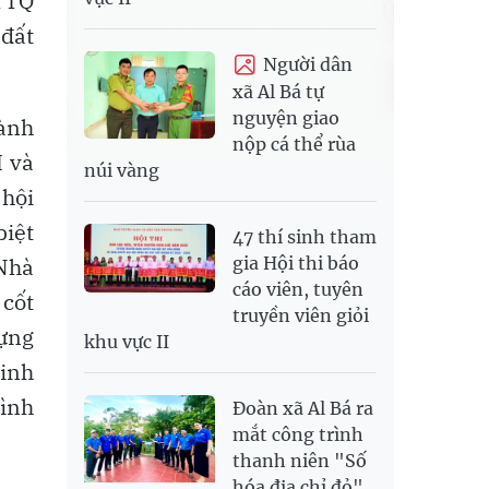
MTTQ
 đất
Người dân
xã Al Bá tự
nguyện giao
hành
nộp cá thể rùa
I và
núi vàng
 hội
biệt
47 thí sinh tham
gia Hội thi báo
 Nhà
cáo viên, tuyên
 cốt
truyền viên giỏi
dựng
khu vực II
minh
hình
Đoàn xã Al Bá ra
mắt công trình
thanh niên "Số
hóa địa chỉ đỏ"