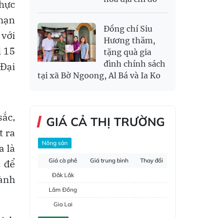
thực
 hạn
Đồng chí Siu
 với
Hương thăm,
i 15
tặng quà gia
đình chính sách
 Đại
tại xã Bờ Ngoong, Al Bá và Ia Ko
sắc,
GIÁ CẢ THỊ TRƯỜNG
t ra
Nông sản
a là
Giá cà phê
Giá trung bình
Thay đổi
c để
Đắk Lắk
hành
Lâm Đồng
Gia Lai