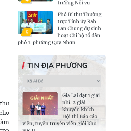
trưởng Nội vụ
Phó Bí thư Thường
trực Tỉnh ủy Rah
Lan Chung dự sinh
5
hoạt Chi bộ tổ dân
phố 1, phường Quy Nhơn
TIN ĐỊA PHƯƠNG
Gia Lai đạt 1 giải
 thư
nhì, 2 giải
khuyến khích
cho
Hội thi Báo cáo
 làm
viên, tuyên truyền viên giỏi khu
vực II