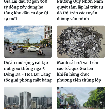
Gia Lai đầu tư gần 300
Phường Quy Nhơn Nam
tỷ đồng xây dựng hạ
quyết tâm lập lại trật tự
tầng khu dân cư dọc QL
đô thị trên các tuyến
19 mới
đường văn minh
Dự án mở rộng, cải tạo
Mảnh sắt rơi vãi trên
nút giao thông ngã 5
cao tốc qua Gia Lai
Đống Đa - Hoa Lư: Tăng
khiến hàng chục
tốc giải phóng mặt bằng
phương tiện thủng lốp