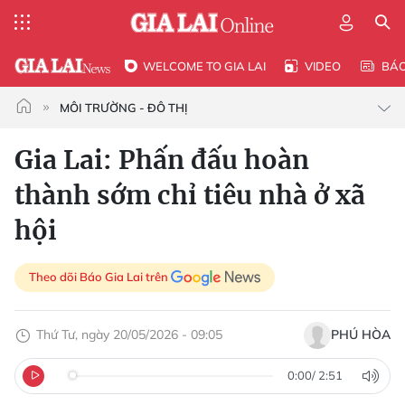
WELCOME TO GIA LAI
VIDEO
BÁ
MÔI TRƯỜNG - ĐÔ THỊ
Gia Lai: Phấn đấu hoàn
thành sớm chỉ tiêu nhà ở xã
hội
Theo dõi Báo Gia Lai trên
Thứ Tư, ngày 20/05/2026 - 09:05
PHÚ HÒA
0:00
/
2:51