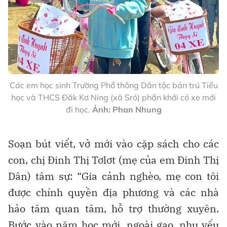
Các em học sinh Trường Phổ thông Dân tộc bán trú Tiểu
học và THCS Đăk Kơ Ning (xã Sró) phấn khởi có xe mới
đi học.
Ảnh: Phan Nhung
Soạn bút viết, vở mới vào cặp sách cho các
con, chị Đinh Thị Tơlơt (mẹ của em Đinh Thị
Dân) tâm sự: “Gia cảnh nghèo, mẹ con tôi
được chính quyền địa phương và các nhà
hảo tâm quan tâm, hỗ trợ thường xuyên.
Bước vào năm học mới, ngoài gạo, nhu yếu