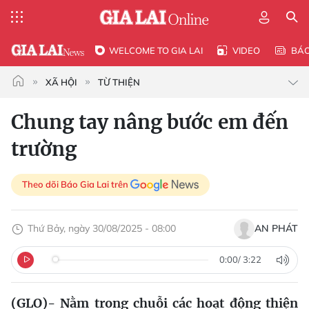
WELCOME TO GIA LAI
VIDEO
BÁ
XÃ HỘI
TỪ THIỆN
Chung tay nâng bước em đến
trường
Theo dõi Báo Gia Lai trên
Thứ Bảy, ngày 30/08/2025 - 08:00
AN PHÁT
0:00
/
3:22
(GLO)- Nằm trong chuỗi các hoạt động thiện