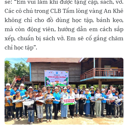
sẻ: “Em vui lắm khi được tặng cặp, sách, vở.
Các cô chú trong CLB Tấm lòng vàng An Khê
không chỉ cho đồ dùng học tập, bánh kẹo,
mà còn động viên, hướng dẫn em cách sắp
xếp, chuẩn bị sách vở. Em sẽ cố gắng chăm
chỉ học tập”.