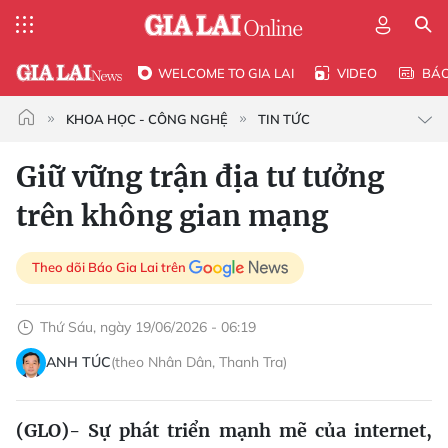
WELCOME TO GIA LAI
VIDEO
BÁ
KHOA HỌC - CÔNG NGHỆ
TIN TỨC
Giữ vững trận địa tư tưởng
trên không gian mạng
Theo dõi Báo Gia Lai trên
Thứ Sáu, ngày 19/06/2026 - 06:19
ANH TÚC
(theo Nhân Dân, Thanh Tra)
(GLO)- Sự phát triển mạnh mẽ của internet,