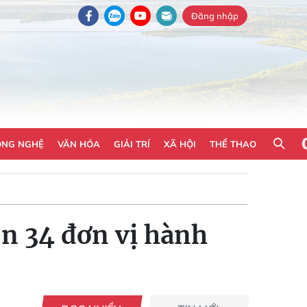
Đăng nhập
ÔNG NGHỆ
VĂN HÓA
GIẢI TRÍ
XÃ HỘI
THỂ THAO
òn 34 đơn vị hành