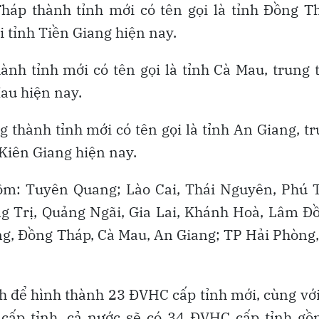
háp thành tỉnh mới có tên gọi là tỉnh Đồng T
i tỉnh Tiền Giang hiện nay.
ành tỉnh mới có tên gọi là tỉnh Cà Mau, trung
Mau hiện nay.
 thành tỉnh mới có tên gọi là tỉnh An Giang, t
 Kiên Giang hiện nay.
ồm: Tuyên Quang; Lào Cai, Thái Nguyên, Phú T
g Trị, Quảng Ngãi, Gia Lai, Khánh Hoà, Lâm Đ
ng, Đồng Tháp, Cà Mau, An Giang; TP Hải Phòng
h để hình thành 23 ĐVHC cấp tỉnh mới, cùng vớ
 cấp tỉnh, cả nước sẽ có 34 ĐVHC cấp tỉnh g