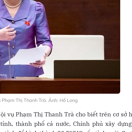
ụ Phạm Thị Thanh Trà. Ảnh: Hồ Long
ội vụ Phạm Thị Thanh Trà cho biết trên cơ sở 
 tỉnh, thành phố cả nước, Chính phủ xây dựn