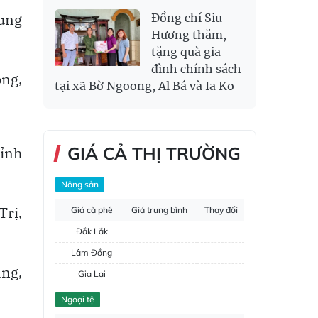
rung
Đồng chí Siu
Hương thăm,
tặng quà gia
đình chính sách
òng,
tại xã Bờ Ngoong, Al Bá và Ia Ko
GIÁ CẢ THỊ TRƯỜNG
tỉnh
Nông sản
Trị,
Giá cà phê
Giá trung bình
Thay đổi
Đắk Lắk
Lâm Đồng
ng,
Gia Lai
Đắk Nông
Ngoại tệ
Hồ tiêu