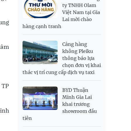
RUB
307.79
340.71
ty TNHH Olam
Việt Nam tại Gia
SAR
6,944.19
7,243.07
Lai mời chào
rung
SEK
2,709.1
2,823.98
hàng cạnh tranh
SGD
19,929.2
20,130.51
20,816.88
THB
699.53
777.26
810.22
Cảng hàng
 tâm
USD
26,010
26,040
26,420
không Pleiku
thông báo lựa
chọn đơn vị khai
thác vị trí cung cấp dịch vụ taxi
à TP
BYD Thuận
Minh Gia Lai
khai trương
Vĩnh
showroom đầu
tiên