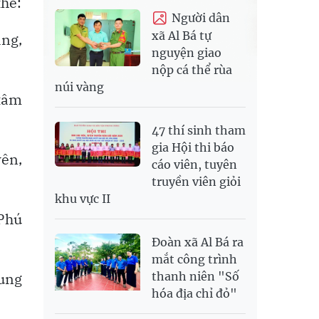
thể:
Người dân
xã Al Bá tự
ang,
nguyện giao
nộp cá thể rùa
núi vàng
 tâm
47 thí sinh tham
gia Hội thi báo
yên,
cáo viên, tuyên
truyền viên giỏi
khu vực II
 Phú
Đoàn xã Al Bá ra
mắt công trình
thanh niên "Số
rung
hóa địa chỉ đỏ"