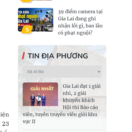
39 điểm camera tại
Gia Lai đang ghi
nhận lỗi gì, bao lâu
5
có phạt nguội?
TIN ĐỊA PHƯƠNG
Gia Lai đạt 1 giải
nhì, 2 giải
khuyến khích
Hội thi Báo cáo
hiện
viên, tuyên truyền viên giỏi khu
vực II
g 23