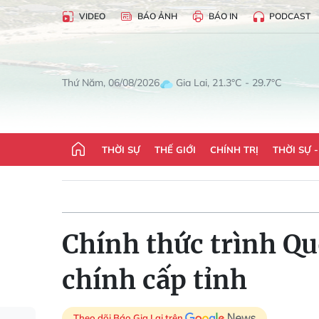
VIDEO
BÁO ẢNH
BÁO IN
PODCAST
Gia Lai, 21.3°C - 29.7°C
Thứ Năm, 06/08/2026
THỜI SỰ
THẾ GIỚI
CHÍNH TRỊ
THỜI SỰ 
Chính thức trình Qu
chính cấp tỉnh
Theo dõi Báo Gia Lai trên