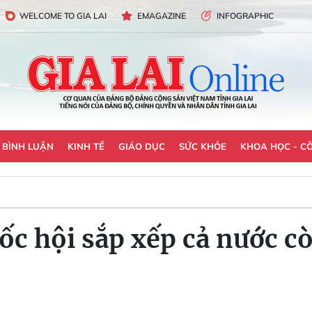
WELCOME TO GIA LAI
EMAGAZINE
INFOGRAPHIC
- BÌNH LUẬN
KINH TẾ
GIÁO DỤC
SỨC KHỎE
KHOA HỌC - C
ốc hội sắp xếp cả nước c