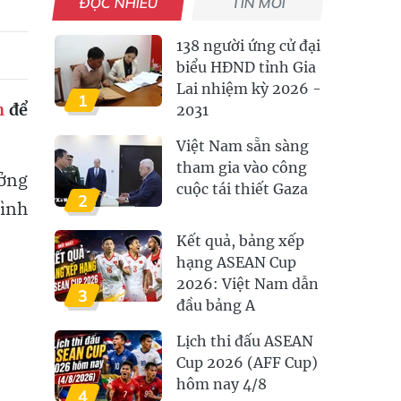
ĐỌC NHIỀU
TIN MỚI
138 người ứng cử đại
biểu HĐND tỉnh Gia
Lai nhiệm kỳ 2026 -
1
h
để
2031
Việt Nam sẵn sàng
tham gia vào công
ưởng
cuộc tái thiết Gaza
2
rình
Kết quả, bảng xếp
hạng ASEAN Cup
2026: Việt Nam dẫn
3
đầu bảng A
Lịch thi đấu ASEAN
Cup 2026 (AFF Cup)
hôm nay 4/8
4