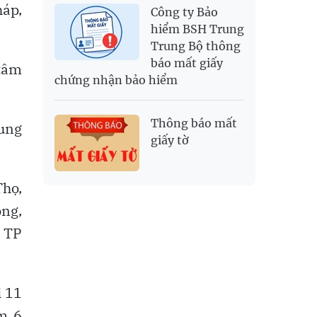
háp,
Công ty Bảo
hiểm BSH Trung
Trung Bộ thông
báo mất giấy
 tâm
chứng nhận bảo hiểm
Thông báo mất
rung
giấy tờ
họ,
ồng,
, TP
i 11
ồm 6