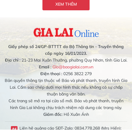
XEM THÊM
Giấy phép số 24/GP-BTTTT do Bộ Thông tin - Truyền thông
cấp ngày 16/01/2023.
Địa chỉ :
21-23 Mai Xuân Thưởng, phường Quy Nhơn, tỉnh Gia Lai.
Email :
Glo@baogialai.com.vn
Điện thoại :
0256 3822 279
Bản quyền thông tin thuộc về Báo và phát thanh, truyền hình Gia
Lai. Cấm sao chép dưới mọi hình thức nếu không có sự chấp
thuận bằng văn bản.
Các trang sẽ mở ra tại cửa sổ mới. Báo và phát thanh, truyền
hình Gia Lai không chịu trách nhiệm nội dung các trang này.
Giám đốc:
Hồ Xuân Ánh
Liên hệ quảng cáo SĐT-Zalo: 0834.778.268 (Mrs Hiền);