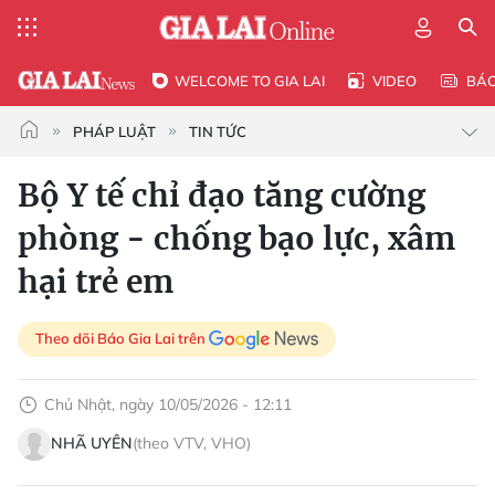
WELCOME TO GIA LAI
VIDEO
BÁ
PHÁP LUẬT
TIN TỨC
Bộ Y tế chỉ đạo tăng cường
phòng - chống bạo lực, xâm
hại trẻ em
Theo dõi Báo Gia Lai trên
Chủ Nhật, ngày 10/05/2026 - 12:11
NHÃ UYÊN
(theo VTV, VHO)