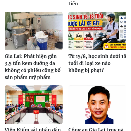
tiền
Gia Lai: Phát hiện gần
Từ 15/8, học sinh dưới 18
3,5 tấn kem dưỡng da
tuổi đi loại xe nào
không có phiếu công bố
không bị phạt?
sản phẩm mỹ phẩm
Viện Kiểm sát nhân dân
Công an Gia Lai truy nã