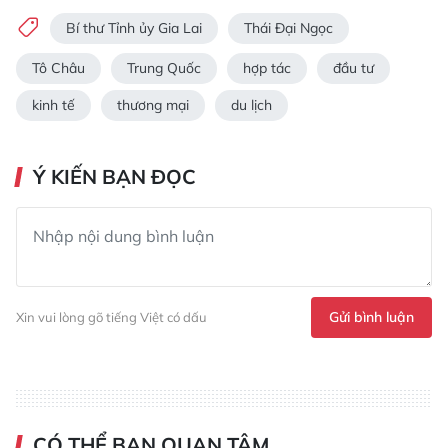
Bí thư Tỉnh ủy Gia Lai
Thái Đại Ngọc
Tô Châu
Trung Quốc
hợp tác
đầu tư
kinh tế
thương mại
du lịch
Ý KIẾN BẠN ĐỌC
Gửi bình luận
Xin vui lòng gõ tiếng Việt có dấu
CÓ THỂ BẠN QUAN TÂM