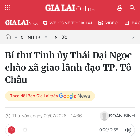
WELCOME TO GIA LAI
VIDEO
BÁ
CHÍNH TRỊ
TIN TỨC
Bí thư Tỉnh ủy Thái Đại Ngọc
chào xã giao lãnh đạo TP. Tô
Châu
Theo dõi Báo Gia Lai trên
Thứ Năm, ngày 09/07/2026 - 14:36
ĐOÀN BÌNH
0:00
/
2:55