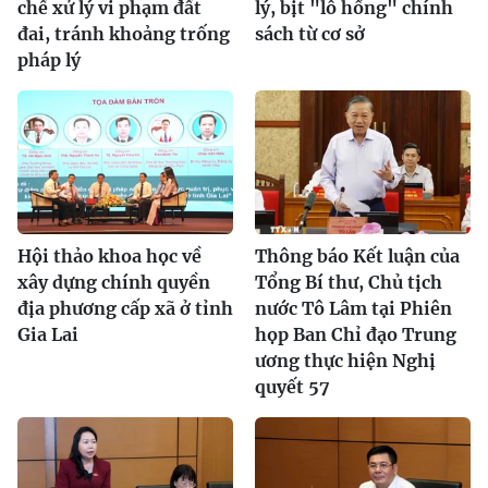
chế xử lý vi phạm đất
lý, bịt "lỗ hổng" chính
đai, tránh khoảng trống
sách từ cơ sở
pháp lý
Hội thảo khoa học về
Thông báo Kết luận của
xây dựng chính quyền
Tổng Bí thư, Chủ tịch
địa phương cấp xã ở tỉnh
nước Tô Lâm tại Phiên
Gia Lai
họp Ban Chỉ đạo Trung
ương thực hiện Nghị
quyết 57