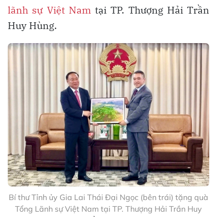
lãnh sự Việt Nam
tại TP. Thượng Hải Trần
Huy Hùng.
Bí thư Tỉnh ủy Gia Lai Thái Đại Ngọc (bên trái) tặng quà
Tổng Lãnh sự Việt Nam tại TP. Thượng Hải Trần Huy