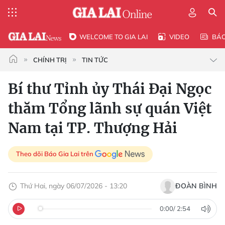
WELCOME TO GIA LAI
VIDEO
BÁ
CHÍNH TRỊ
TIN TỨC
Bí thư Tỉnh ủy Thái Đại Ngọc
thăm Tổng lãnh sự quán Việt
Nam tại TP. Thượng Hải
Theo dõi Báo Gia Lai trên
Thứ Hai, ngày 06/07/2026 - 13:20
ĐOÀN BÌNH
0:00
/
2:54