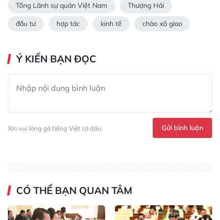
Tổng Lãnh sự quán Việt Nam
Thượng Hải
đầu tư
hợp tác
kinh tế
chào xã giao
Ý KIẾN BẠN ĐỌC
Gửi bình luận
Xin vui lòng gõ tiếng Việt có dấu
CÓ THỂ BẠN QUAN TÂM