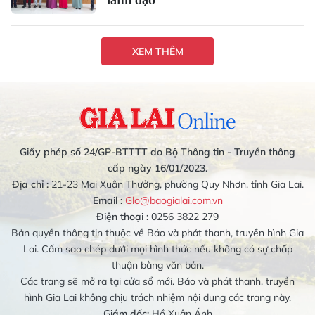
lãnh đạo
XEM THÊM
Giấy phép số 24/GP-BTTTT do Bộ Thông tin - Truyền thông
cấp ngày 16/01/2023.
Địa chỉ :
21-23 Mai Xuân Thưởng, phường Quy Nhơn, tỉnh Gia Lai.
Email :
Glo@baogialai.com.vn
Điện thoại :
0256 3822 279
Bản quyền thông tin thuộc về Báo và phát thanh, truyền hình Gia
Lai. Cấm sao chép dưới mọi hình thức nếu không có sự chấp
thuận bằng văn bản.
Các trang sẽ mở ra tại cửa sổ mới. Báo và phát thanh, truyền
hình Gia Lai không chịu trách nhiệm nội dung các trang này.
Giám đốc:
Hồ Xuân Ánh