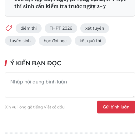
thí sinh cần kiểm tra trước ngày 2-7
điểm thi
THPT 2026
xét tuyển
tuyển sinh
học đại học
kết quả thi
Ý KIẾN BẠN ĐỌC
Gửi bình luận
Xin vui lòng gõ tiếng Việt có dấu