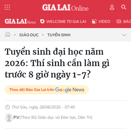
WELCOME TO GIA LAI
VIDEO
BÁ
GIÁO DỤC
TUYỂN SINH
Tuyển sinh đại học năm
2026: Thí sinh cần làm gì
trước 8 giờ ngày 1-7?
Theo dõi Báo Gia Lai trên
Thứ Sáu, ngày 26/06/2026 - 07:40
P.V
(Theo Bộ Giáo dục và Đào tạo, Dân Trí)