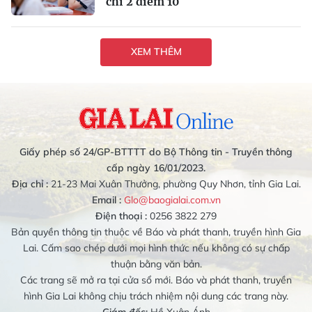
chỉ 2 điểm 10
XEM THÊM
Giấy phép số 24/GP-BTTTT do Bộ Thông tin - Truyền thông
cấp ngày 16/01/2023.
Địa chỉ :
21-23 Mai Xuân Thưởng, phường Quy Nhơn, tỉnh Gia Lai.
Email :
Glo@baogialai.com.vn
Điện thoại :
0256 3822 279
Bản quyền thông tin thuộc về Báo và phát thanh, truyền hình Gia
Lai. Cấm sao chép dưới mọi hình thức nếu không có sự chấp
thuận bằng văn bản.
Các trang sẽ mở ra tại cửa sổ mới. Báo và phát thanh, truyền
hình Gia Lai không chịu trách nhiệm nội dung các trang này.
Giám đốc:
Hồ Xuân Ánh