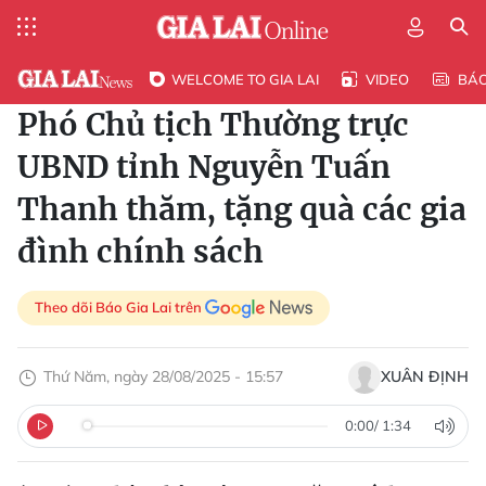
WELCOME TO GIA LAI
VIDEO
BÁ
Phó Chủ tịch Thường trực
UBND tỉnh Nguyễn Tuấn
Thanh thăm, tặng quà các gia
đình chính sách
Theo dõi Báo Gia Lai trên
Thứ Năm, ngày 28/08/2025 - 15:57
XUÂN ĐỊNH
0:00
/
1:34