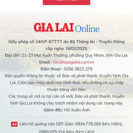
Giấy phép số 24/GP-BTTTT do Bộ Thông tin - Truyền thông
cấp ngày 16/01/2023.
Địa chỉ :
21-23 Mai Xuân Thưởng, phường Quy Nhơn, tỉnh Gia Lai.
Email :
Glo@baogialai.com.vn
Điện thoại :
0256 3822 279
Bản quyền thông tin thuộc về Báo và phát thanh, truyền hình Gia
Lai. Cấm sao chép dưới mọi hình thức nếu không có sự chấp
thuận bằng văn bản.
Các trang sẽ mở ra tại cửa sổ mới. Báo và phát thanh, truyền
hình Gia Lai không chịu trách nhiệm nội dung các trang này.
Giám đốc:
Hồ Xuân Ánh
Liên hệ quảng cáo SĐT-Zalo: 0834.778.268 (Mrs Hiền);
0989.079.314 (Mrs Bích Liên)