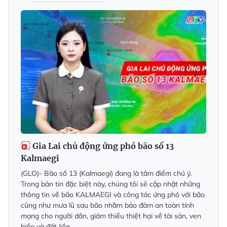
Gia Lai chủ động ứng phó bão số 13
Kalmaegi
(GLO)- Bão số 13 (Kalmaegi) đang là tâm điểm chú ý.
Trong bản tin đặc biệt này, chúng tôi sẽ cập nhật những
thông tin về bão KALMAEGI và công tác ứng phó với bão
cũng như mưa lũ sau bão nhằm bảo đảm an toàn tính
mạng cho người dân, giảm thiểu thiệt hại về tài sản, ven
biển và đất liền.