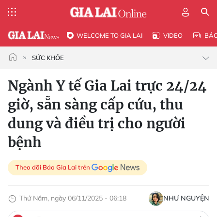
WELCOME TO GIA LAI
VIDEO
BÁ
SỨC KHỎE
Ngành Y tế Gia Lai trực 24/24
giờ, sẵn sàng cấp cứu, thu
dung và điều trị cho người
bệnh
Theo dõi Báo Gia Lai trên
Thứ Năm, ngày 06/11/2025 - 06:18
NHƯ NGUYỆN