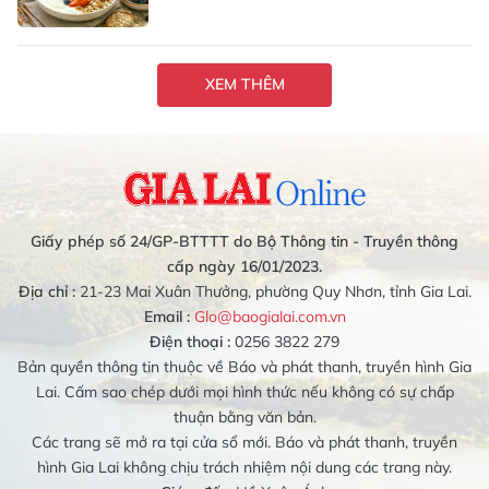
XEM THÊM
Giấy phép số 24/GP-BTTTT do Bộ Thông tin - Truyền thông
cấp ngày 16/01/2023.
Địa chỉ :
21-23 Mai Xuân Thưởng, phường Quy Nhơn, tỉnh Gia Lai.
Email :
Glo@baogialai.com.vn
Điện thoại :
0256 3822 279
Bản quyền thông tin thuộc về Báo và phát thanh, truyền hình Gia
Lai. Cấm sao chép dưới mọi hình thức nếu không có sự chấp
thuận bằng văn bản.
Các trang sẽ mở ra tại cửa sổ mới. Báo và phát thanh, truyền
hình Gia Lai không chịu trách nhiệm nội dung các trang này.