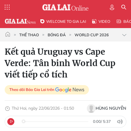
WELCOME TO GIA LAI
VIDEO
BÁ
THỂ THAO
BÓNG ĐÁ
WORLD CUP 2026
Kết quả Uruguay vs Cape
Verde: Tân binh World Cup
viết tiếp cổ tích
Theo dõi Báo Gia Lai trên
Thứ Hai, ngày 22/06/2026 - 01:50
HÙNG NGUYỄN
0:00
/
5:37