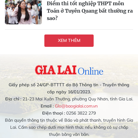
Điểm thi tốt nghiệp THPT môn
Toán ở Tuyên Quang bất thường ra
sao?
XEM THÊM
Giấy phép số 24/GP-BTTTT do Bộ Thông tin - Truyền thông
cấp ngày 16/01/2023.
Địa chỉ :
21-23 Mai Xuân Thưởng, phường Quy Nhơn, tỉnh Gia Lai.
Email :
Glo@baogialai.com.vn
Điện thoại :
0256 3822 279
Bản quyền thông tin thuộc về Báo và phát thanh, truyền hình Gia
Lai. Cấm sao chép dưới mọi hình thức nếu không có sự chấp
thuận bằng văn bản.