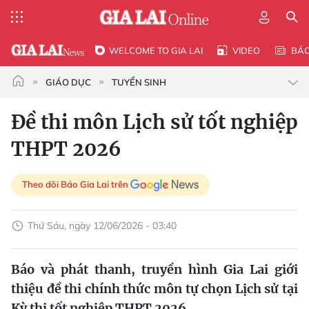
WELCOME TO GIA LAI
VIDEO
BÁ
GIÁO DỤC
TUYỂN SINH
Đề thi môn Lịch sử tốt nghiệp
THPT 2026
Theo dõi Báo Gia Lai trên
Thứ Sáu, ngày 12/06/2026 - 03:40
Báo và phát thanh, truyền hình Gia Lai giới
thiệu đề thi chính thức môn tự chọn Lịch sử tại
Kỳ thi tốt nghiệp THPT 2026.