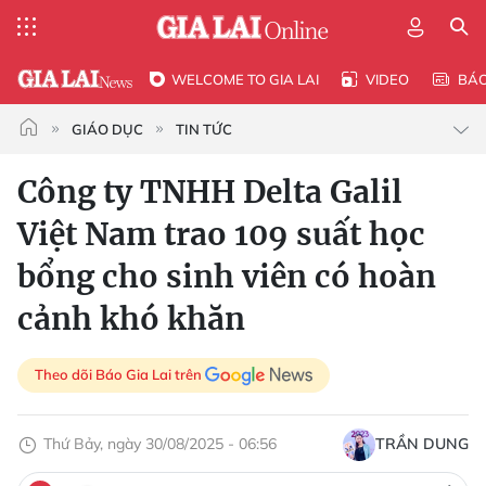
WELCOME TO GIA LAI
VIDEO
BÁ
GIÁO DỤC
TIN TỨC
Công ty TNHH Delta Galil
Việt Nam trao 109 suất học
bổng cho sinh viên có hoàn
cảnh khó khăn
Theo dõi Báo Gia Lai trên
Thứ Bảy, ngày 30/08/2025 - 06:56
TRẦN DUNG