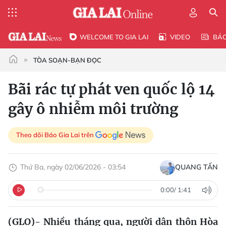
WELCOME TO GIA LAI
VIDEO
BÁ
TÒA SOẠN-BẠN ĐỌC
Bãi rác tự phát ven quốc lộ 14
gây ô nhiễm môi trường
Theo dõi Báo Gia Lai trên
Thứ Ba, ngày 02/06/2026 - 03:54
QUANG TẤN
0:00
/
1:41
(GLO)- Nhiều tháng qua, người dân thôn Hòa