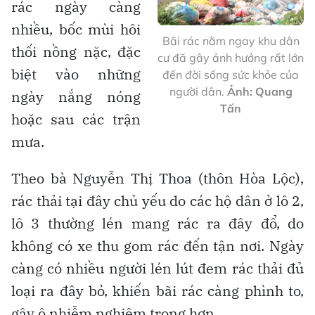
rác ngày càng
nhiều, bốc mùi hôi
Bãi rác nằm ngay khu dân
thối nồng nặc, đặc
cư đã gây ảnh hưởng rất lớn
biệt vào những
đến đời sống sức khỏe của
người dân.
Ảnh: Quang
ngày nắng nóng
Tấn
hoặc sau các trận
mưa.
Theo bà Nguyễn Thị Thoa (thôn Hòa Lộc),
rác thải tại đây chủ yếu do các hộ dân ở lô 2,
lô 3 thường lén mang rác ra đây đổ, do
không có xe thu gom rác đến tận nơi. Ngày
càng có nhiều người lén lút đem rác thải đủ
loại ra đây bỏ, khiến bãi rác càng phình to,
gây ô nhiễm nghiêm trọng hơn.