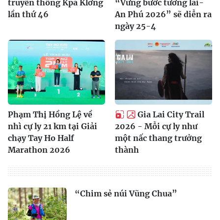
truyền thống Kpă Klơng
“Vững bước tương lai-
lần thứ 46
An Phú 2026” sẽ diễn ra
ngày 25-4
Phạm Thị Hồng Lệ về
Gia Lai City Trail
nhì cự ly 21 km tại Giải
2026 - Mỗi cự ly như
chạy Tay Ho Half
một nấc thang trưởng
Marathon 2026
thành
“Chim sẻ núi Vũng Chua”