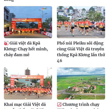
Giải việt dã Kpă
Phố núi Pleiku sôi động
Klơng: Chạy hết mình,
cùng Giải Việt dã truyền
cháy đam mê
thống Kpă Klơng lần thứ
46
Khai mạc Giải Việt dã
Chương trình chạy