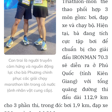
Triathlon-môn thể
thao phối hợp 3
môn gồm: bơi, đạp
xe và chạy bộ. Hiện
tại, bà đang tích
cực tập bơi để
chuẩn bị cho giải
đấu IRONMAN 70.3
Con trai là người truyền
sẽ diễn ra ở Phú
cảm hứng và nguồn động
lực cho bà Phương chinh
Quốc (tỉnh Kiên
phục các giải chạy
Giang) với tổng
marathon lớn trong cả nước
quãng đường thi
(ảnh nhân vật cung cấp).
đấu dài 112,9 km
cho 3 phần thi, trong đó: bơi 1,9 km, đạp xe