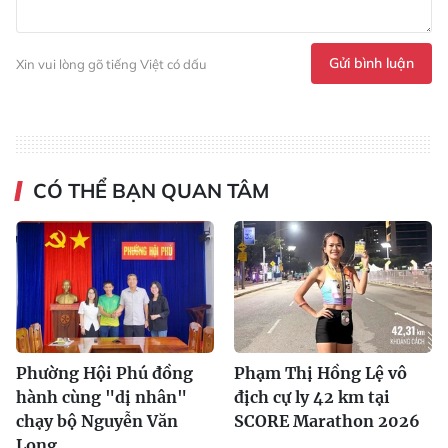
Gửi bình luận
Xin vui lòng gõ tiếng Việt có dấu
CÓ THỂ BẠN QUAN TÂM
Phường Hội Phú đồng
Phạm Thị Hồng Lệ vô
hành cùng "dị nhân"
địch cự ly 42 km tại
chạy bộ Nguyễn Văn
SCORE Marathon 2026
Long