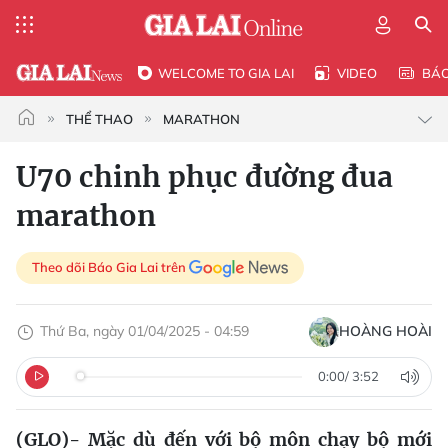
WELCOME TO GIA LAI
VIDEO
BÁ
THỂ THAO
MARATHON
U70 chinh phục đường đua
marathon
Theo dõi Báo Gia Lai trên
Thứ Ba, ngày 01/04/2025 - 04:59
HOÀNG HOÀI
0:00
/
3:52
(GLO)-
Mặc dù đến với bộ môn chạy bộ mới