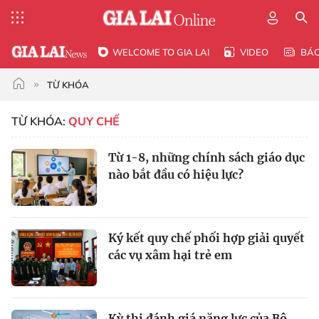
WELCOME TO GIA LAI
VIDEO
BÁ
TỪ KHÓA
TỪ KHÓA:
QUY CHẾ
Từ 1-8, những chính sách giáo dục
nào bắt đầu có hiệu lực?
Ký kết quy chế phối hợp giải quyết
các vụ xâm hại trẻ em
Kỳ thi đánh giá năng lực của Bộ