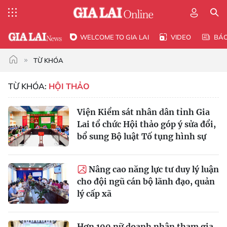
WELCOME TO GIA LAI
VIDEO
BÁ
TỪ KHÓA
TỪ KHÓA:
HỘI THẢO
Viện Kiểm sát nhân dân tỉnh Gia
Lai tổ chức Hội thảo góp ý sửa đổi,
bổ sung Bộ luật Tố tụng hình sự
Nâng cao năng lực tư duy lý luận
cho đội ngũ cán bộ lãnh đạo, quản
lý cấp xã
Hơn 100 nữ doanh nhân tham gia