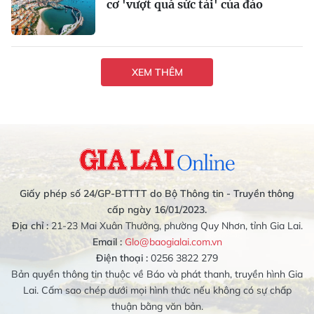
cơ 'vượt quá sức tải' của đảo
XEM THÊM
Giấy phép số 24/GP-BTTTT do Bộ Thông tin - Truyền thông
cấp ngày 16/01/2023.
Địa chỉ :
21-23 Mai Xuân Thưởng, phường Quy Nhơn, tỉnh Gia Lai.
Email :
Glo@baogialai.com.vn
Điện thoại :
0256 3822 279
Bản quyền thông tin thuộc về Báo và phát thanh, truyền hình Gia
Lai. Cấm sao chép dưới mọi hình thức nếu không có sự chấp
thuận bằng văn bản.