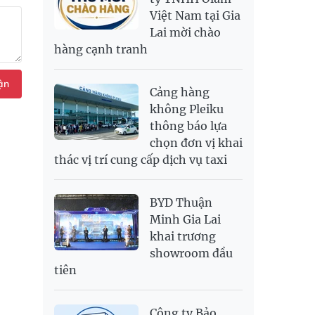
Việt Nam tại Gia
SAR
6,919.72
7,217.59
Lai mời chào
SEK
2,696.72
2,811.09
hàng cạnh tranh
SGD
19,890.42
20,091.33
20,776.49
THB
697.71
775.23
808.11
ận
Cảng hàng
USD
25,910
25,940
26,320
không Pleiku
thông báo lựa
chọn đơn vị khai
thác vị trí cung cấp dịch vụ taxi
BYD Thuận
Minh Gia Lai
khai trương
showroom đầu
tiên
Công ty Bảo