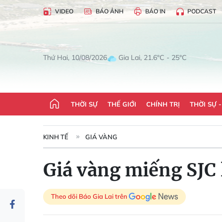
VIDEO
BÁO ẢNH
BÁO IN
PODCAST
Gia Lai, 21.6°C - 25°C
Thứ Hai, 10/08/2026
THỜI SỰ
THẾ GIỚI
CHÍNH TRỊ
THỜI SỰ 
KINH TẾ
GIÁ VÀNG
Giá vàng miếng SJC l
Theo dõi Báo Gia Lai trên