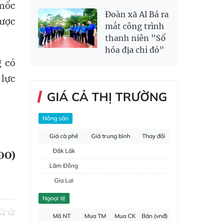
mốc
Đoàn xã Al Bá ra
được
mắt công trình
thanh niên "Số
hóa địa chỉ đỏ"
g có
 lực
GIÁ CẢ THỊ TRƯỜNG
Nông sản
Giá cà phê
Giá trung bình
Thay đổi
Đắk Lắk
ĐO)
Lâm Đồng
Gia Lai
Đắk Nông
Ngoại tệ
Hồ tiêu
Mã NT
Mua TM
Mua CK
Bán (vnđ)