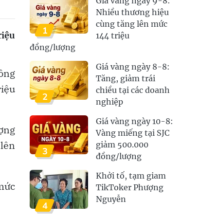
Giá vàng ngày 9-8:
Nhiều thương hiệu
cùng tăng lên mức
1
riệu
144 triệu
đồng/lượng
Giá vàng ngày 8-8:
công
Tăng, giảm trái
riệu
chiều tại các doanh
2
nghiệp
Giá vàng ngày 10-8:
ợng
Vàng miếng tại SJC
 lên
giảm 500.000
3
đồng/lượng
Khởi tố, tạm giam
 mức
TikToker Phượng
Nguyễn
4