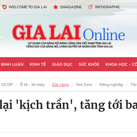
WELCOME TO GIA LAI
EMAGAZINE
INFOGRAPHIC
- BÌNH LUẬN
KINH TẾ
GIÁO DỤC
SỨC KHỎE
KHOA HỌC - C
OCOP
Ô tô - Xe máy
Giá vàng
Net Zero
Nông nghiệp
Tài
ại 'kịch trần', tăng tới b