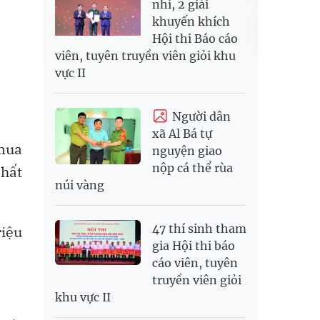
nhì, 2 giải
khuyến khích
Hội thi Báo cáo
viên, tuyên truyền viên giỏi khu
vực II
Người dân
xã Al Bá tự
 mua
nguyện giao
nộp cá thể rùa
nhất
núi vàng
47 thí sinh tham
iệu
gia Hội thi báo
cáo viên, tuyên
truyền viên giỏi
khu vực II