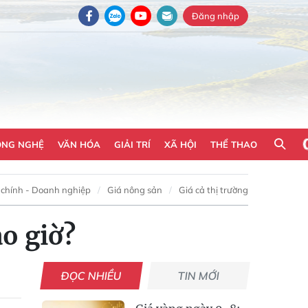
Đăng nhập
ÔNG NGHỆ
VĂN HÓA
GIẢI TRÍ
XÃ HỘI
THỂ THAO
 chính - Doanh nghiệp
Giá nông sản
Giá cả thị trường
ao giờ?
ĐỌC NHIỀU
TIN MỚI