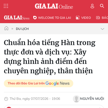
WELCOME TO GIA LAI
VIDEO
BÁ
DU LỊCH
Chuẩn hóa tiếng Hàn trong
thực đơn và dịch vụ: Xây
dựng hình ảnh điểm đến
chuyên nghiệp, thân thiện
Theo dõi Báo Gia Lai trên
Thứ Ba, ngày 07/07/2026 - 19:06
NGUYỄN MUỘI