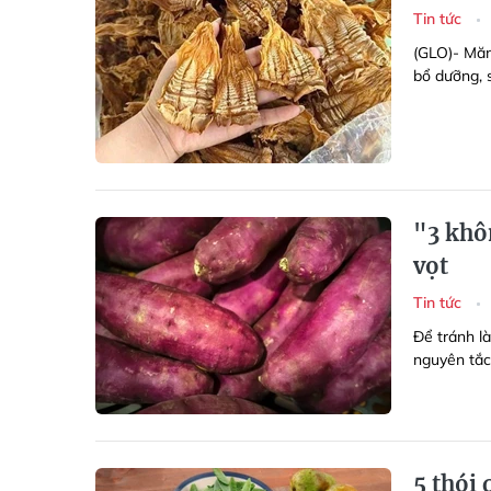
Tin tức
(GLO)- Măn
bổ dưỡng, 
"3 khô
vọt
Tin tức
Để tránh l
nguyên tắc
5 thói