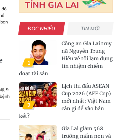
c độ
thể
 bạn
ĐỌC NHIỀU
TIN MỚI
Công an Gia Lai truy
nã Nguyễn Trung
Hiếu về tội lạm dụng
e
1
tín nhiệm chiếm
đoạt tài sản
Lịch thi đấu ASEAN
Mỹ, 9
Cup 2026 (AFF Cup)
 bệnh
mới nhất: Việt Nam
2
cần gì để vào bán
kết?
Gia Lai giảm 568
trường mầm non và