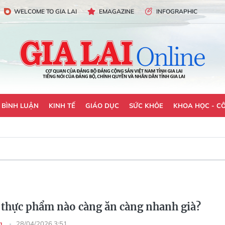
WELCOME TO GIA LAI
EMAGAZINE
INFOGRAPHIC
- BÌNH LUẬN
KINH TẾ
GIÁO DỤC
SỨC KHỎE
KHOA HỌC - C
thực phẩm nào càng ăn càng nhanh già?
ng
28/04/2026 3:51