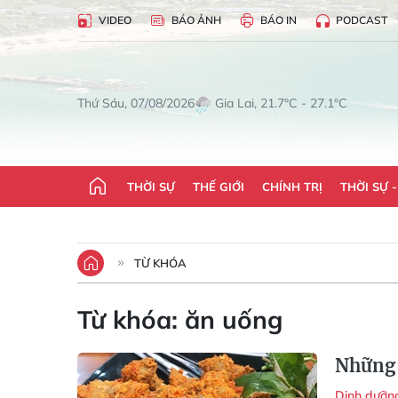
VIDEO
BÁO ẢNH
BÁO IN
PODCAST
Gia Lai, 21.7°C - 27.1°C
Thứ Sáu, 07/08/2026
THỜI SỰ
THẾ GIỚI
CHÍNH TRỊ
THỜI SỰ 
TỪ KHÓA
Từ khóa:
ăn uống
Những 
Dinh dưỡ