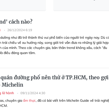
end' cách nào?
rẻ
26/12/2024 6:19
 dường như đã trở thành thú vui phổ biến của người trẻ ngày nay. Dù c
n trái chiều về xu hướng này, song giới trẻ vẫn đưa ra những lý giải hợp 
ch của mình. Theo các chuyên gia, bản thân trend không xấu, cách “đu
 là điều đáng quan tâm.
quán đường phố nên thử ở TP.HCM, theo gợi
o Michelin
g lữ hành
09/11/2024 4:30
as, chuyên gia
ẩm thực
, đã có bài viết trên Michelin Guide về trải ngh
.HCM.