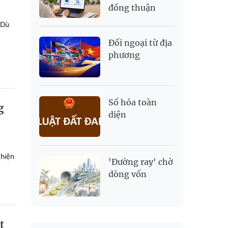
đồng thuận
 Dù
Đối ngoại từ địa
phương
Số hóa toàn
g
diện
 hiện
'Đường ray' chờ
dòng vốn
t