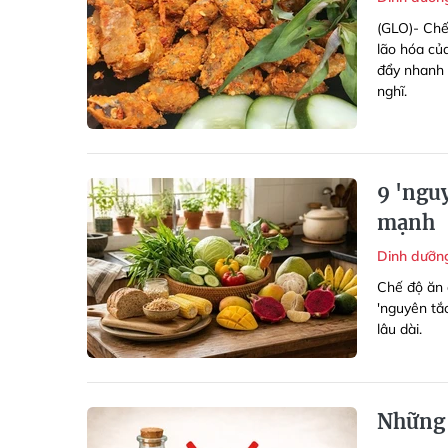
(GLO)- Chế
lão hóa củ
đẩy nhanh 
nghĩ.
9 'nguy
mạnh
Dinh dưỡ
Chế độ ăn 
'nguyên tắ
lâu dài.
Những 