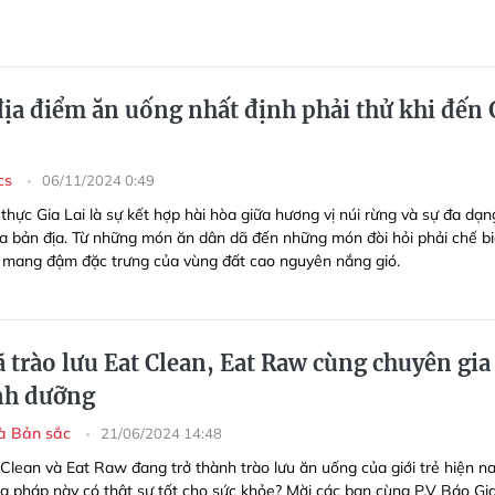
ịa điểm ăn uống nhất định phải thử khi đến 
ics
06/11/2024 0:49
thực Gia Lai là sự kết hợp hài hòa giữa hương vị núi rừng và sự đa dạn
a bản địa. Từ những món ăn dân dã đến những món đòi hỏi phải chế b
 mang đậm đặc trưng của vùng đất cao nguyên nắng gió.
 trào lưu Eat Clean, Eat Raw cùng chuyên gia
nh dưỡng
à Bản sắc
21/06/2024 14:48
Clean và Eat Raw đang trở thành trào lưu ăn uống của giới trẻ hiện na
g pháp này có thật sự tốt cho sức khỏe? Mời các bạn cùng P.V Báo Gia