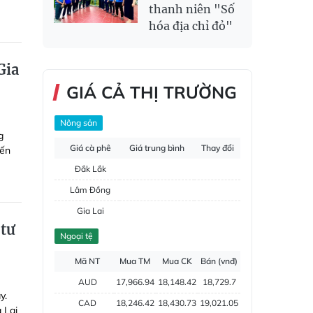
thanh niên "Số
hóa địa chỉ đỏ"
Gia
GIÁ CẢ THỊ TRƯỜNG
Nông sản
g
Giá cà phê
Giá trung bình
Thay đổi
iến
Đắk Lắk
Lâm Đồng
Gia Lai
 tư
Đắk Nông
Ngoại tệ
Hồ tiêu
Mã NT
Mua TM
Mua CK
Bán (vnđ)
AUD
17,966.94
18,148.42
18,729.7
y.
CAD
18,246.42
18,430.73
19,021.05
 Lai