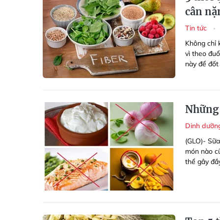
cân nặ
Tin tức
Không chỉ 
vì theo đu
này để đốt
Những 
Dinh dưỡ
(GLO)- Sữa
món nào cũ
thể gây đầ