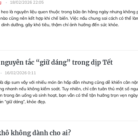
ng
18/02/2026 22:05
t heo là nguyên liệu quen thuộc trong bữa ăn hằng ngày nhưng không 
nào cũng nên kết hợp khi chế biến. Việc nấu chung sai cách có thể là
ị dinh dưỡng, gây khó tiêu, thậm chí ảnh hưởng đến sức khỏe.
nguyên tắc “giữ dáng” trong dịp Tết
16/02/2026 0:11
 là dịp sum vầy với nhiều món ăn hấp dẫn nhưng cũng dễ khiến cân nặ
ng nhanh nếu không kiểm soát. Tuy nhiên, chỉ cần tuân thủ một số ng
ản trong ăn uống và sinh hoạt, bạn vẫn có thể tận hưởng trọn vẹn ngày
n “giữ dáng”, khỏe đẹp.
hô không dành cho ai?