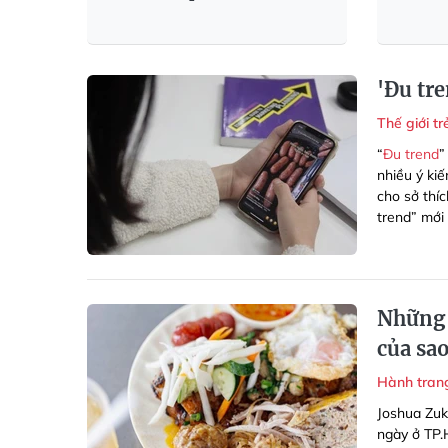
'Đu tr
Thế giới t
“
Đu trend
”
nhiều ý kiế
cho sở thí
trend” mới
Những 
của sa
Hành tran
Joshua Zuk
ngày ở TP