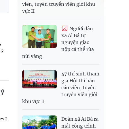
viên, tuyên truyền viên giỏi khu
vực II
Người dân
xã Al Bá tự
nguyện giao
ó
nộp cá thể rùa
lý
núi vàng
47 thí sinh tham
gia Hội thi báo
cáo viên, tuyên
 ý
truyền viên giỏi
khu vực II
Đoàn xã Al Bá ra
iệm 2
mắt công trình