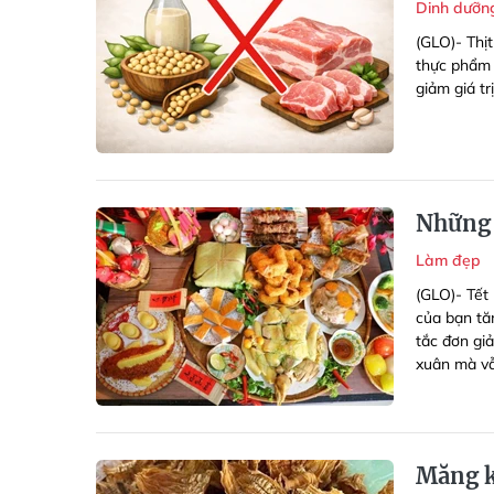
Dinh dưỡ
(GLO)- Thị
thực phẩm 
giảm giá tr
Những 
Làm đẹp
(GLO)- Tết
của bạn tă
tắc đơn gi
xuân mà vẫ
Măng k