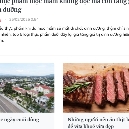
thực phẩm mọc mầm không độc mà còn tăng 
nh dưỡng
ng
25/02/2025 0:54
ều thực phẩm khi đã mọc mầm sẽ mất đi chất dinh dưỡng, thậm chí sin
 nhiên, top 5 loại thực phẩm dưới đây lại gia tăng giá trị dinh dưỡng hiệ
m.
c ngày cuối đông
Những người nên ăn thịt 
để vừa khoẻ vừa đẹp