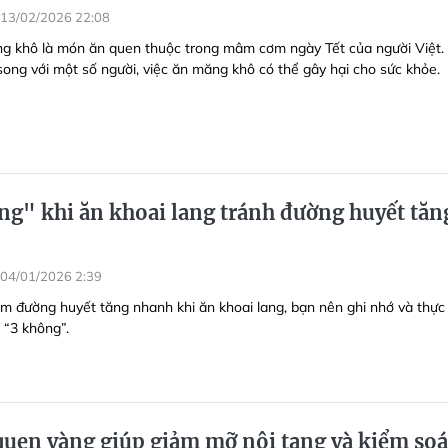
13/02/2026 22:08
g khô là món ăn quen thuộc trong mâm cơm ngày Tết của người Việt.
song với một số người, việc ăn măng khô có thể gây hại cho sức khỏe.
ng" khi ăn khoai lang tránh đường huyết tăn
04/01/2026 2:39
àm đường huyết tăng nhanh khi ăn khoai lang, bạn nên ghi nhớ và thực
 “3 không”.
 quen vàng giúp giảm mỡ nội tạng và kiểm soá