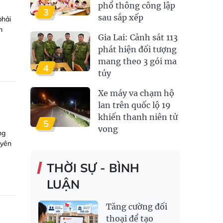
phổ thông công lập
3
sau sắp xếp
phải
m
Gia Lai: Cảnh sát 113
phát hiện đối tượng
mang theo 3 gói ma
4
túy
Xe máy va chạm hộ
lan trên quốc lộ 19
khiến thanh niên tử
5
vong
ng
uyên
THỜI SỰ - BÌNH
LUẬN
Tăng cường đối
thoại để tạo