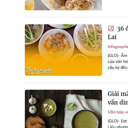
36 đ
Lai
Infograph
(GLO)- Ẩm 
của văn hó
cầu kỳ đều
Giải mã
vấn di
Văn hóa v
(GLO)- Eat 
Liệu phươn