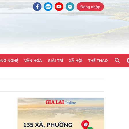
Đăng nhập
ÔNG NGHỆ
VĂN HÓA
GIẢI TRÍ
XÃ HỘI
THỂ THAO