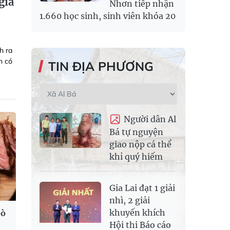
giá
Nhơn tiếp nhận
1.660 học sinh, sinh viên khóa 20
h ra
n có
TIN ĐỊA PHƯƠNG
Người dân Al
Bá tự nguyện
giao nộp cá thể
khỉ quý hiếm
Gia Lai đạt 1 giải
nhì, 2 giải
khuyến khích
bò
Hội thi Báo cáo