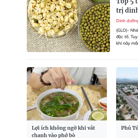
Top 5 
trị di
Dinh dưỡ
(GLO)- Nhi
độc tố. Tuy
khi nảy mầ
Lợi ích không ngờ khi vắt
Phú Tú
chanh vào phở bò