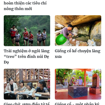
hoàn thiện các tiêu chí
nông thôn mới
Trải nghiệm ở ngôi làng
Giếng cổ kể chuyện làng
“treo” trên đỉnh núi Ðẹ
xưa
Ðọ
Gieo chữ, ươm điều tử tế
Giếng cổ - một phần ký