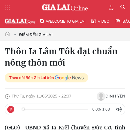
WELCOME TO GIA LAI
VIDEO
BÁ
ĐIỂM ĐẾN GIA LAI
Thôn Ia Lâm Tôk đạt chuẩn
nông thôn mới
Theo dõi Báo Gia Lai trên
Thứ Tư, ngày 11/06/2025 - 22:07
ĐINH YẾN
0:00
/
1:03
(GLO)- UBND xã Ia Krêl (huyện Đức Cơ, tỉnh