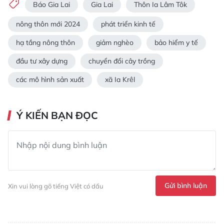
Báo Gia Lai
Gia Lai
Thôn Ia Lâm Tôk
nông thôn mới 2024
phát triển kinh tế
hạ tầng nông thôn
giảm nghèo
bảo hiểm y tế
đầu tư xây dựng
chuyển đổi cây trồng
các mô hình sản xuất
xã Ia Krêl
Ý KIẾN BẠN ĐỌC
Gửi bình luận
Xin vui lòng gõ tiếng Việt có dấu