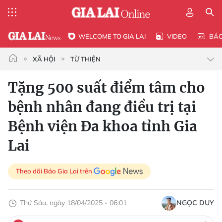
WELCOME TO GIA LAI
VIDEO
BÁ
XÃ HỘI
TỪ THIỆN
Tặng 500 suất điểm tâm cho
bệnh nhân đang điều trị tại
Bệnh viện Đa khoa tỉnh Gia
Lai
Theo dõi Báo Gia Lai trên
Thứ Sáu, ngày 18/04/2025 - 06:01
NGỌC DUY