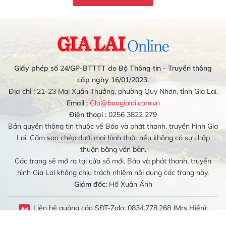
Giấy phép số 24/GP-BTTTT do Bộ Thông tin - Truyền thông
cấp ngày 16/01/2023.
Địa chỉ :
21-23 Mai Xuân Thưởng, phường Quy Nhơn, tỉnh Gia Lai.
Email :
Glo@baogialai.com.vn
Điện thoại :
0256 3822 279
Bản quyền thông tin thuộc về Báo và phát thanh, truyền hình Gia
Lai. Cấm sao chép dưới mọi hình thức nếu không có sự chấp
thuận bằng văn bản.
Các trang sẽ mở ra tại cửa sổ mới. Báo và phát thanh, truyền
hình Gia Lai không chịu trách nhiệm nội dung các trang này.
Giám đốc:
Hồ Xuân Ánh
Liên hệ quảng cáo SĐT-Zalo: 0834.778.268 (Mrs Hiền);
0989.079.314 (Mrs Bích Liên)