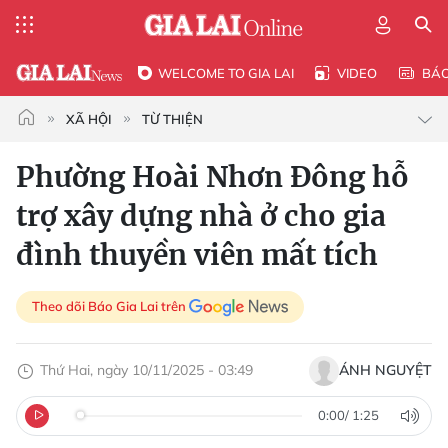
WELCOME TO GIA LAI
VIDEO
BÁ
XÃ HỘI
TỪ THIỆN
Phường Hoài Nhơn Đông hỗ
trợ xây dựng nhà ở cho gia
đình thuyền viên mất tích
Theo dõi Báo Gia Lai trên
Thứ Hai, ngày 10/11/2025 - 03:49
ÁNH NGUYỆT
0:00
/
1:25