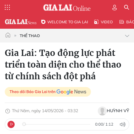
WELCOME TO GIA LAI
VIDEO
BÁ
THỂ THAO
Gia Lai: Tạo động lực phát
triển toàn diện cho thể thao
từ chính sách đột phá
Theo dõi Báo Gia Lai trên
Thứ Năm, ngày 14/05/2026 - 03:32
HUỲNH VỸ
0:00
/
1:12