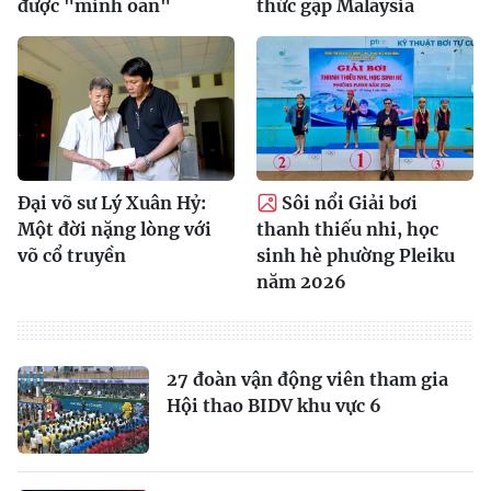
được "minh oan"
thức gặp Malaysia
Đại võ sư Lý Xuân Hỷ:
Sôi nổi Giải bơi
Một đời nặng lòng với
thanh thiếu nhi, học
võ cổ truyền
sinh hè phường Pleiku
năm 2026
27 đoàn vận động viên tham gia
Hội thao BIDV khu vực 6