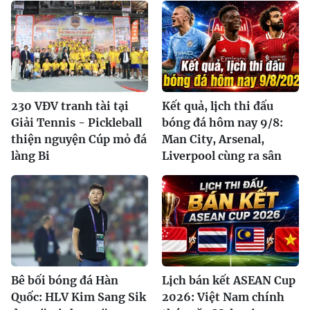
230 VĐV tranh tài tại
Kết quả, lịch thi đấu
Giải Tennis - Pickleball
bóng đá hôm nay 9/8:
thiện nguyện Cúp mỏ đá
Man City, Arsenal,
làng Bi
Liverpool cùng ra sân
Bê bối bóng đá Hàn
Lịch bán kết ASEAN Cup
Quốc: HLV Kim Sang Sik
2026: Việt Nam chính