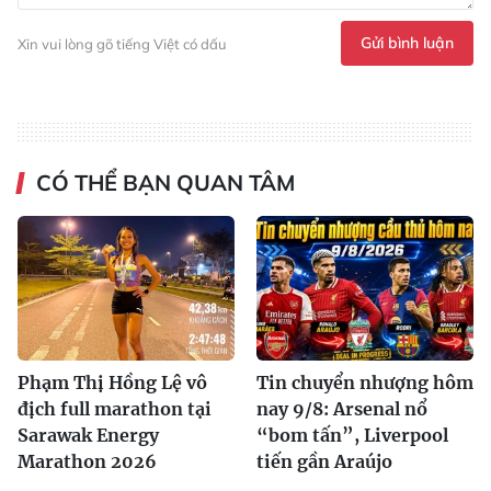
Gửi bình luận
Xin vui lòng gõ tiếng Việt có dấu
CÓ THỂ BẠN QUAN TÂM
Phạm Thị Hồng Lệ vô
Tin chuyển nhượng hôm
địch full marathon tại
nay 9/8: Arsenal nổ
Sarawak Energy
“bom tấn”, Liverpool
Marathon 2026
tiến gần Araújo