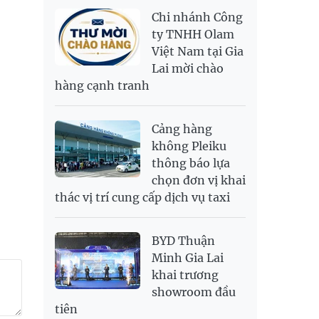
NOK
2,693.89
2,808.12
Chi nhánh Công
PNJ
138,500,000
142,000,000
RUB
300.88
333.06
ty TNHH Olam
Việt Nam tại Gia
SAR
6,949.25
7,248.34
Lai mời chào
SEK
2,700.94
2,815.47
hàng cạnh tranh
SGD
19,907.29
20,108.37
20,793.98
THB
698.74
776.38
809.3
Cảng hàng
USD
26,020
26,050
26,430
không Pleiku
thông báo lựa
chọn đơn vị khai
thác vị trí cung cấp dịch vụ taxi
BYD Thuận
Minh Gia Lai
khai trương
showroom đầu
tiên