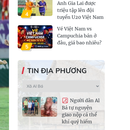
Anh Gia Lai được
triệu tập lên đội
4
tuyển U20 Việt Nam
Vé Việt Nam vs
Campuchia bán ở
đâu, giá bao nhiêu?
5
TIN ĐỊA PHƯƠNG
Người dân Al
Bá tự nguyện
giao nộp cá thể
khỉ quý hiếm