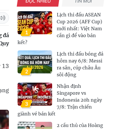
ĐỌC NHIỀU
TIN MỚI
Lịch thi đấu ASEAN
Cup 2026 (AFF Cup)
mới nhất: Việt Nam
1
g đá
cần gì để vào bán
kết?
 Quy
Lịch thi đấu bóng đá
hôm nay 6/8: Messi
y 13
ra sân, cúp châu Âu
2
sôi động
Nhận định
hạng
Singapore vs
Indonesia 20h ngày
3
7/8: Trận chiến
giành vé bán kết
2 cầu thủ của Hoàng