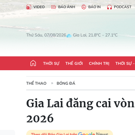
VIDEO
BÁO ẢNH
BÁO IN
PODCAST
Gia Lai, 21.8°C - 27.1°C
Thứ Sáu, 07/08/2026
THỜI SỰ
THẾ GIỚI
CHÍNH TRỊ
THỜI SỰ 
THỂ THAO
BÓNG ĐÁ
Gia Lai đăng cai vò
2026
Theo dõi Báo Gia Lai trên