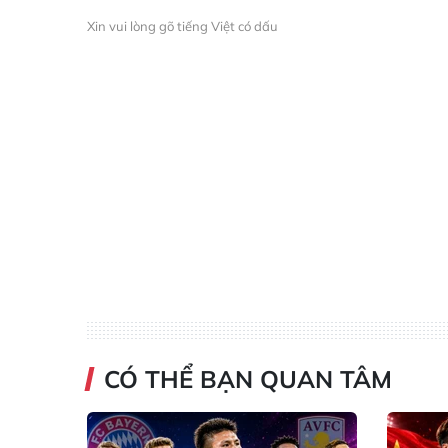
Xin vui lòng gõ tiếng Việt có dấu
CÓ THỂ BẠN QUAN TÂM