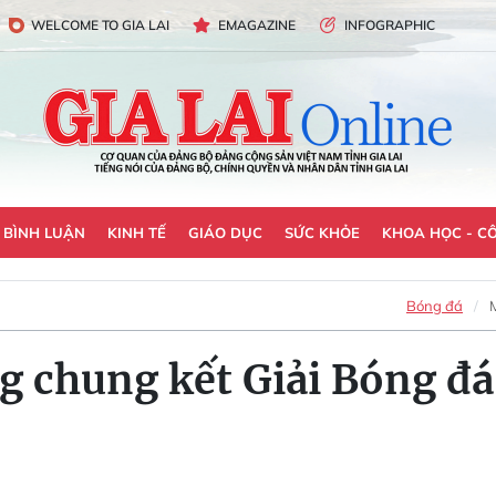
WELCOME TO GIA LAI
EMAGAZINE
INFOGRAPHIC
- BÌNH LUẬN
KINH TẾ
GIÁO DỤC
SỨC KHỎE
KHOA HỌC - C
Bóng đá
ng chung kết Giải Bóng đá