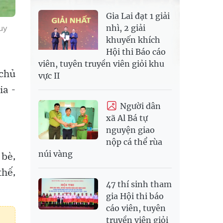
Gia Lai đạt 1 giải
uy
nhì, 2 giải
khuyến khích
Hội thi Báo cáo
viên, tuyên truyền viên giỏi khu
 chủ
vực II
ia -
Người dân
xã Al Bá tự
nguyện giao
nộp cá thể rùa
núi vàng
 bè,
thế,
47 thí sinh tham
gia Hội thi báo
cáo viên, tuyên
truyền viên giỏi