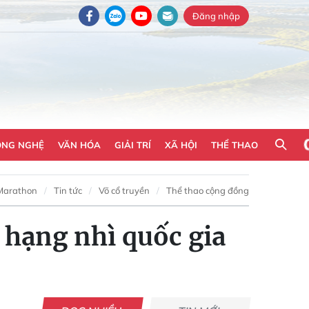
Đăng nhập
ÔNG NGHỆ
VĂN HÓA
GIẢI TRÍ
XÃ HỘI
THỂ THAO
Marathon
Tin tức
Võ cổ truyền
Thể thao cộng đồng
 hạng nhì quốc gia