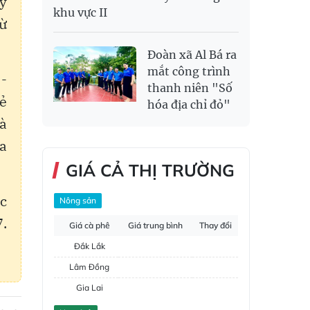
ày
khu vực II
từ
Đoàn xã Al Bá ra
mắt công trình
 -
thanh niên "Số
rẻ
hóa địa chỉ đỏ"
à
a
GIÁ CẢ THỊ TRƯỜNG
ắc
Nông sản
.
Giá cà phê
Giá trung bình
Thay đổi
Đắk Lắk
Lâm Đồng
Gia Lai
Đắk Nông