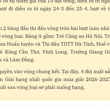
 có sự tham gia của 14 đội bóng, diễn ra từ ng
ượt đi diễn ra từ ngày 24-3 đến 25-4, lượt về 
h 2 bảng đấu thi đấu vòng tròn hai lượt (sân nhà
ở vòng loại. Bảng A gồm: Trẻ Công an Hà Nội, T
tâm Huấn luyện và Thi đấu TDTT Hà Tĩnh, Huế v
 Kông Cần Thơ, Vĩnh Long, Trường Giang Gi
ắk và Lâm Đồng.
uyền vào vòng chung kết. Tại đây, 4 đội xuất s
ên Giải hạng nhất quốc gia mùa giải 2026-2027
nhất sau vòng loại sẽ phải xuống hạng.