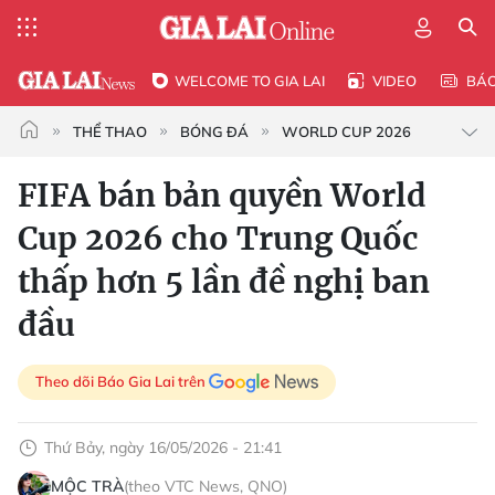
WELCOME TO GIA LAI
VIDEO
BÁ
THỂ THAO
BÓNG ĐÁ
WORLD CUP 2026
FIFA bán bản quyền World
Cup 2026 cho Trung Quốc
thấp hơn 5 lần đề nghị ban
đầu
Theo dõi Báo Gia Lai trên
Thứ Bảy, ngày 16/05/2026 - 21:41
MỘC TRÀ
(theo VTC News, QNO)