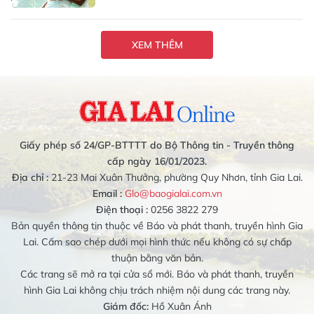
XEM THÊM
Giấy phép số 24/GP-BTTTT do Bộ Thông tin - Truyền thông
cấp ngày 16/01/2023.
Địa chỉ :
21-23 Mai Xuân Thưởng, phường Quy Nhơn, tỉnh Gia Lai.
Email :
Glo@baogialai.com.vn
Điện thoại :
0256 3822 279
Bản quyền thông tin thuộc về Báo và phát thanh, truyền hình Gia
Lai. Cấm sao chép dưới mọi hình thức nếu không có sự chấp
thuận bằng văn bản.
Các trang sẽ mở ra tại cửa sổ mới. Báo và phát thanh, truyền
hình Gia Lai không chịu trách nhiệm nội dung các trang này.
Giám đốc:
Hồ Xuân Ánh