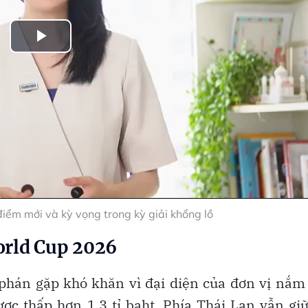
Play
Video
ểm mới và kỳ vọng trong kỳ giải khổng lồ
orld Cup 2026
phán gặp khó khăn vì đại diện của đơn vị nắm
c thấp hơn 1,3 tỉ baht. Phía Thái Lan vẫn gi