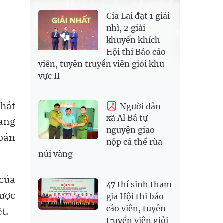
Gia Lai đạt 1 giải
nhì, 2 giải
khuyến khích
Hội thi Báo cáo
viên, tuyên truyền viên giỏi khu
vực II
phát
Người dân
xã Al Bá tự
đang
nguyện giao
 bản
nộp cá thể rùa
núi vàng
 của
47 thí sinh tham
được
gia Hội thi báo
cáo viên, tuyên
t.
truyền viên giỏi