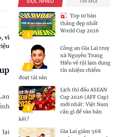
ĐỌC NHIỀU
TIN MỚI
Top 10 bàn
thắng đẹp nhất
World Cup 2026
1
, vì
riệu
Công an Gia Lai truy
nã Nguyễn Trung
Hiếu về tội lạm dụng
2
Cup
tín nhiệm chiếm
đoạt tài sản
Lịch thi đấu ASEAN
 Lan
Cup 2026 (AFF Cup)
mới nhất: Việt Nam
hình
3
cần gì để vào bán
kết?
 lại
Gia Lai giảm 568