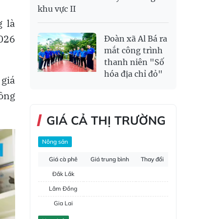
khu vực II
 là
026
Đoàn xã Al Bá ra
mắt công trình
thanh niên "Số
hóa địa chỉ đỏ"
 giá
hông
GIÁ CẢ THỊ TRƯỜNG
Nông sản
Giá cà phê
Giá trung bình
Thay đổi
Đắk Lắk
Lâm Đồng
Gia Lai
Đắk Nông