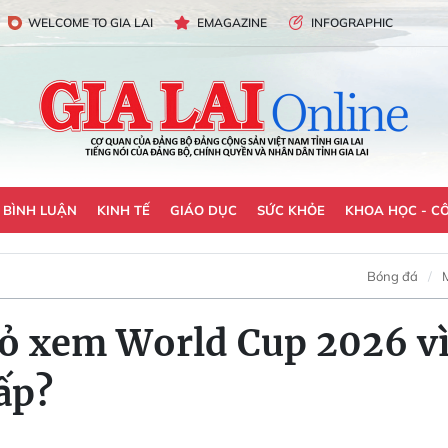
WELCOME TO GIA LAI
EMAGAZINE
INFOGRAPHIC
- BÌNH LUẬN
KINH TẾ
GIÁO DỤC
SỨC KHỎE
KHOA HỌC - C
Bóng đá
ỏ xem World Cup 2026 vì 
ấp?