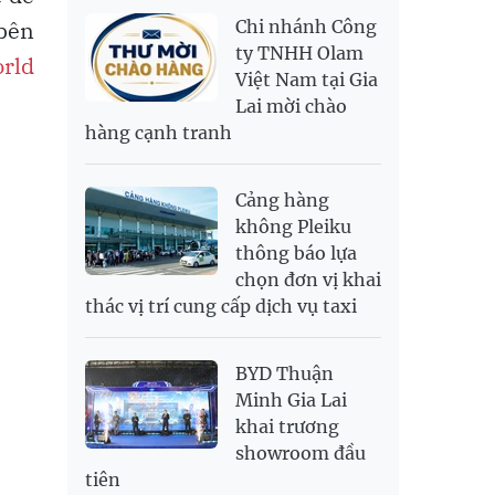
NOK
2,697.17
2,811.55
 bên
Chi nhánh Công
PNJ
138,500,000
142,200,000
RUB
304.3
336.84
ty TNHH Olam
rld
Việt Nam tại Gia
SAR
6,945.42
7,244.36
Lai mời chào
SEK
2,702.79
2,817.41
hàng cạnh tranh
SGD
19,916.94
20,118.12
20,804.08
THB
698.84
776.49
809.42
Cảng hàng
USD
26,000
26,030
26,410
không Pleiku
thông báo lựa
chọn đơn vị khai
thác vị trí cung cấp dịch vụ taxi
BYD Thuận
Minh Gia Lai
khai trương
showroom đầu
tiên