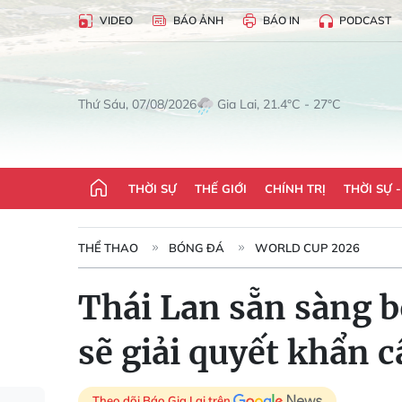
VIDEO
BÁO ẢNH
BÁO IN
PODCAST
Gia Lai, 21.4°C - 27°C
Thứ Sáu, 07/08/2026
THỜI SỰ
THẾ GIỚI
CHÍNH TRỊ
THỜI SỰ 
THỂ THAO
BÓNG ĐÁ
WORLD CUP 2026
Thái Lan sẵn sàng b
sẽ giải quyết khẩn c
Theo dõi Báo Gia Lai trên