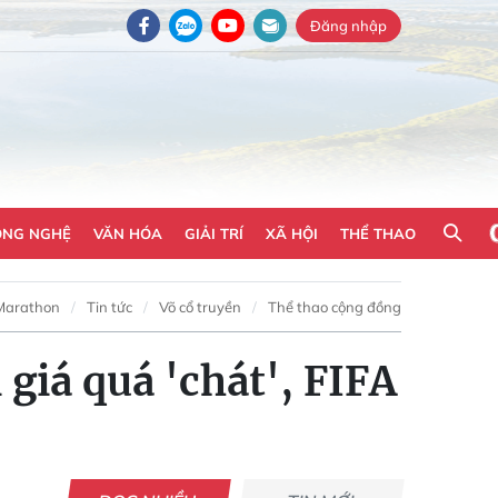
Đăng nhập
ÔNG NGHỆ
VĂN HÓA
GIẢI TRÍ
XÃ HỘI
THỂ THAO
Marathon
Tin tức
Võ cổ truyền
Thể thao cộng đồng
giá quá 'chát', FIFA