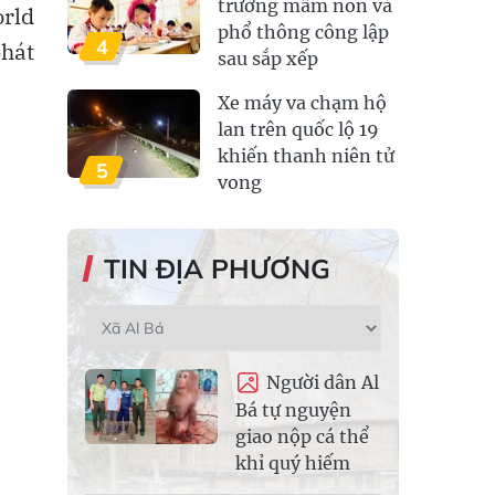
trường mầm non và
orld
phổ thông công lập
4
phát
sau sắp xếp
Xe máy va chạm hộ
lan trên quốc lộ 19
khiến thanh niên tử
5
vong
TIN ĐỊA PHƯƠNG
Người dân Al
Bá tự nguyện
giao nộp cá thể
khỉ quý hiếm