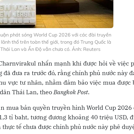
thuận phát sóng World Cup 2026 với các đài truyền
lãnh thổ trên toàn thế giới, trong đó Trung Quốc là
 Thái Lan và Ấn Độ vẫn chưa có. Ảnh: Reuters
 Charnvirakul nhấn mạnh khi được hỏi về việc 
ng đã đưa ra trước đó, rằng chính phủ nước này 
 khu vực tư nhân, nhằm đảm bảo việc mua được
dân Thái Lan, theo
Bangkok Post
.
hán mua bản quyền truyền hình World Cup 2026
 1,3 tỉ baht, tương đương khoảng 40 triệu USD, 
n thực tế chưa được chính phủ nước này phê duyệ