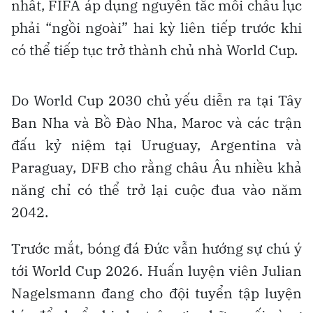
nhất, FIFA áp dụng nguyên tắc mỗi châu lục
phải “ngồi ngoài” hai kỳ liên tiếp trước khi
có thể tiếp tục trở thành chủ nhà World Cup.
Do World Cup 2030 chủ yếu diễn ra tại Tây
Ban Nha và Bồ Đào Nha, Maroc và các trận
đấu kỷ niệm tại Uruguay, Argentina và
Paraguay, DFB cho rằng châu Âu nhiều khả
năng chỉ có thể trở lại cuộc đua vào năm
2042.
Trước mắt, bóng đá Đức vẫn hướng sự chú ý
tới World Cup 2026. Huấn luyện viên Julian
Nagelsmann đang cho đội tuyển tập luyện