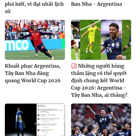
phá lưới, vĩ đại nhất lịch
Ban Nha - Argentina
sử
Khuất phục Argentina,
Những người hùng
Tây Ban Nha đăng
thầm lặng có thể quyết
quang World Cup 2026
định chung kết World
Cup 2026: Argentina -
Tây Ban Nha, ai thắng?