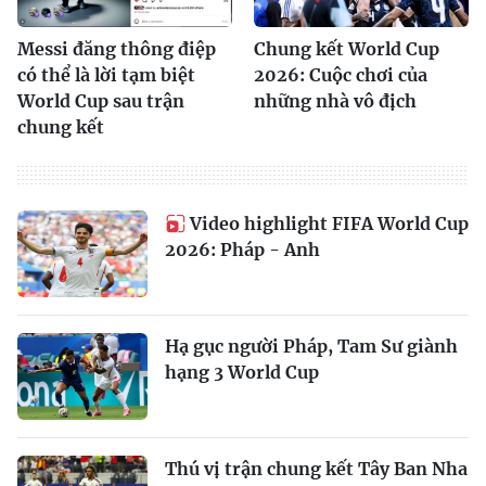
Messi đăng thông điệp
Chung kết World Cup
có thể là lời tạm biệt
2026: Cuộc chơi của
World Cup sau trận
những nhà vô địch
chung kết
Video highlight FIFA World Cup
2026: Pháp - Anh
Hạ gục người Pháp, Tam Sư giành
hạng 3 World Cup
Thú vị trận chung kết Tây Ban Nha