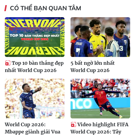
CÓ THỂ BẠN QUAN TÂM
Top 10 bàn thắng đẹp
5 bất ngờ lớn nhất
nhất World Cup 2026
World Cup 2026
World Cup 2026:
Video highlight FIFA
Mbappe giành giải Vua
World Cup 2026: Tây