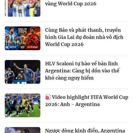
vàng World Cup 2026
Cùng Báo và phát thanh, truyền
hình Gia Lai dự đoán nhà vô địch
World Cup 2026
HLV Scaloni tự hào về bản lĩnh
Argentina: Càng bị dồn vào thế
khó càng nguy hiểm
Video highlight FIFA World Cup
2026: Anh - Argentina
Ngược dòng kinh điển, Argentina