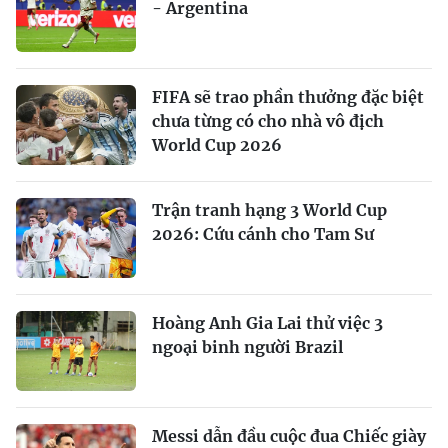
- Argentina
FIFA sẽ trao phần thưởng đặc biệt
chưa từng có cho nhà vô địch
World Cup 2026
Trận tranh hạng 3 World Cup
2026: Cứu cánh cho Tam Sư
Hoàng Anh Gia Lai thử việc 3
ngoại binh người Brazil
Messi dẫn đầu cuộc đua Chiếc giày