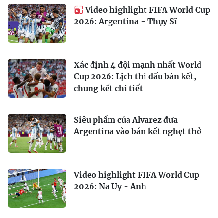
Video highlight FIFA World Cup
2026: Argentina - Thụy Sĩ
Xác định 4 đội mạnh nhất World
Cup 2026: Lịch thi đấu bán kết,
chung kết chi tiết
Siêu phẩm của Alvarez đưa
Argentina vào bán kết nghẹt thở
Video highlight FIFA World Cup
2026: Na Uy - Anh