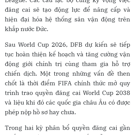
đăng cai sẽ tạo động lực để nâng cấp và
hiện đại hóa hệ thống sân vận động trên
khắp nước Đức.
Sau World Cup 2026, DFB dự kiến sẽ tiếp
tục hoàn thiện kế hoạch và tăng cường vận
động giới chính trị cùng tham gia hỗ trợ
chiến dịch. Một trong những vấn đề then
chốt là thời điểm FIFA chính thức mở quy
trình trao quyền đăng cai World Cup 2038
và liệu khi đó các quốc gia châu Âu có được
phép nộp hồ sơ hay chưa.
Trong hai kỳ phân bổ quyền đăng cai gần