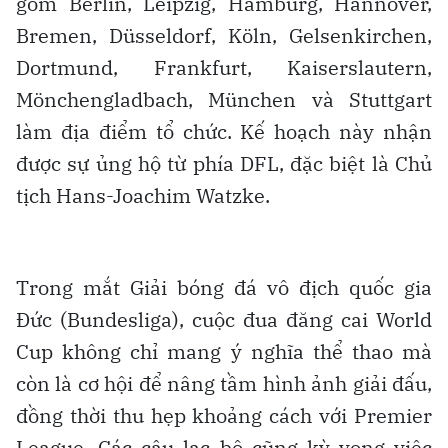
gồm Berlin, Leipzig, Hamburg, Hannover,
Bremen, Düsseldorf, Köln, Gelsenkirchen,
Dortmund, Frankfurt, Kaiserslautern,
Mönchengladbach, München và Stuttgart
làm địa điểm tổ chức. Kế hoạch này nhận
được sự ủng hộ từ phía DFL, đặc biệt là Chủ
tịch Hans-Joachim Watzke.
Trong mắt Giải bóng đá vô địch quốc gia
Đức (Bundesliga), cuộc đua đăng cai World
Cup không chỉ mang ý nghĩa thể thao mà
còn là cơ hội để nâng tầm hình ảnh giải đấu,
đồng thời thu hẹp khoảng cách với Premier
League. Các câu lạc bộ cũng kỳ vọng việc