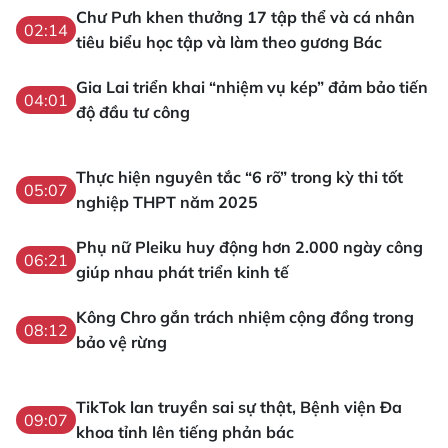
Chư Pưh khen thưởng 17 tập thể và cá nhân
02:14
tiêu biểu học tập và làm theo gương Bác
Gia Lai triển khai “nhiệm vụ kép” đảm bảo tiến
04:01
độ đầu tư công
Thực hiện nguyên tắc “6 rõ” trong kỳ thi tốt
05:07
nghiệp THPT năm 2025
Phụ nữ Pleiku huy động hơn 2.000 ngày công
06:21
giúp nhau phát triển kinh tế
Kông Chro gắn trách nhiệm cộng đồng trong
08:12
bảo vệ rừng
TikTok lan truyền sai sự thật, Bệnh viện Đa
09:07
khoa tỉnh lên tiếng phản bác