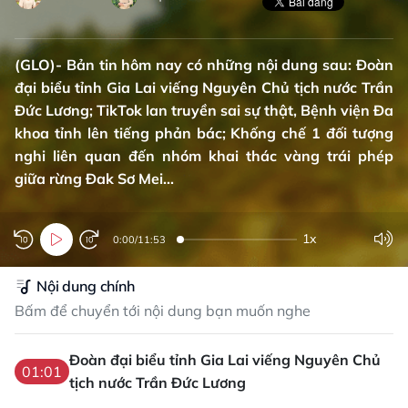
(GLO)- Bản tin hôm nay có những nội dung sau: Đoàn
đại biểu tỉnh Gia Lai viếng Nguyên Chủ tịch nước Trần
Đức Lương; TikTok lan truyền sai sự thật, Bệnh viện Đa
khoa tỉnh lên tiếng phản bác; Khống chế 1 đối tượng
nghi liên quan đến nhóm khai thác vàng trái phép
giữa rừng Đak Sơ Mei...
1x
0:00
/
11:53
Nội dung chính
Bấm để chuyển tới nội dung bạn muốn nghe
Đoàn đại biểu tỉnh Gia Lai viếng Nguyên Chủ
01:01
tịch nước Trần Đức Lương