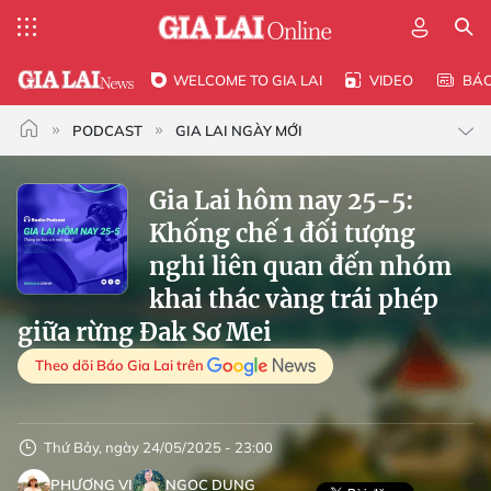
WELCOME TO GIA LAI
VIDEO
BÁ
PODCAST
GIA LAI NGÀY MỚI
Gia Lai hôm nay 25-5:
Khống chế 1 đối tượng
nghi liên quan đến nhóm
khai thác vàng trái phép
giữa rừng Đak Sơ Mei
Theo dõi Báo Gia Lai trên
Thứ Bảy, ngày 24/05/2025 - 23:00
PHƯƠNG VI
NGỌC DUNG