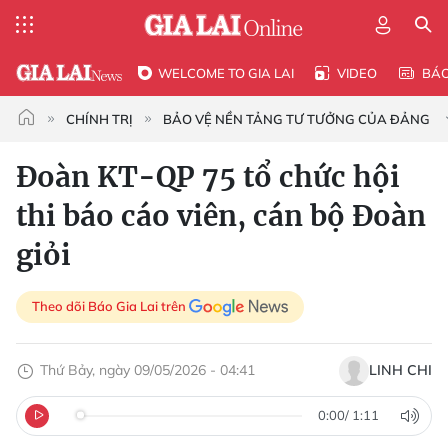
WELCOME TO GIA LAI
VIDEO
BÁ
CHÍNH TRỊ
BẢO VỆ NỀN TẢNG TƯ TƯỞNG CỦA ĐẢNG
Đoàn KT-QP 75 tổ chức hội
thi báo cáo viên, cán bộ Đoàn
giỏi
Theo dõi Báo Gia Lai trên
Thứ Bảy, ngày 09/05/2026 - 04:41
LINH CHI
0:00
/
1:11