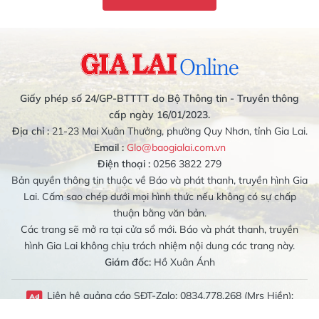
Giấy phép số 24/GP-BTTTT do Bộ Thông tin - Truyền thông
cấp ngày 16/01/2023.
Địa chỉ :
21-23 Mai Xuân Thưởng, phường Quy Nhơn, tỉnh Gia Lai.
Email :
Glo@baogialai.com.vn
Điện thoại :
0256 3822 279
Bản quyền thông tin thuộc về Báo và phát thanh, truyền hình Gia
Lai. Cấm sao chép dưới mọi hình thức nếu không có sự chấp
thuận bằng văn bản.
Các trang sẽ mở ra tại cửa sổ mới. Báo và phát thanh, truyền
hình Gia Lai không chịu trách nhiệm nội dung các trang này.
Giám đốc:
Hồ Xuân Ánh
Liên hệ quảng cáo SĐT-Zalo: 0834.778.268 (Mrs Hiền);
0989.079.314 (Mrs Bích Liên)