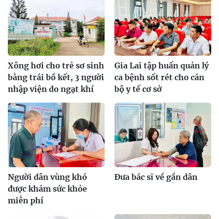
Xông hơi cho trẻ sơ sinh
Gia Lai tập huấn quản lý
bằng trái bồ kết, 3 người
ca bệnh sốt rét cho cán
nhập viện do ngạt khí
bộ y tế cơ sở
Người dân vùng khó
Đưa bác sĩ về gần dân
được khám sức khỏe
miễn phí