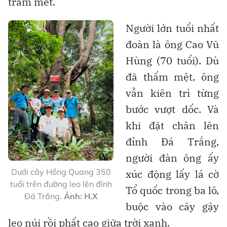
trăm mét.
Người lớn tuổi nhất
đoàn là ông Cao Vũ
Hùng (70 tuổi). Dù
đã thấm mệt, ông
vẫn kiên trì từng
bước vượt dốc. Và
khi đặt chân lên
đỉnh Đá Trắng,
người đàn ông ấy
Dưới cây Hồng Quang 350
xúc động lấy lá cờ
tuổi trên đường leo lên đỉnh
Tổ quốc trong ba lô,
Đá Trắng.
Ảnh: H.X
buộc vào cây gậy
leo núi rồi phất cao giữa trời xanh.