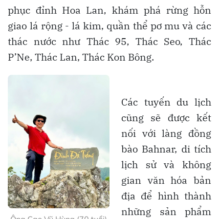
phục đỉnh Hoa Lan, khám phá rừng hỗn
giao lá rộng - lá kim, quần thể pơ mu và các
thác nước như Thác 95, Thác Seo, Thác
P’Ne, Thác Lan, Thác Kon Bông.
Các tuyến du lịch
cũng sẽ được kết
nối với làng đồng
bào Bahnar, di tích
lịch sử và không
gian văn hóa bản
địa để hình thành
những sản phẩm
Ông Cao Vũ Hùng (70 tuổi)