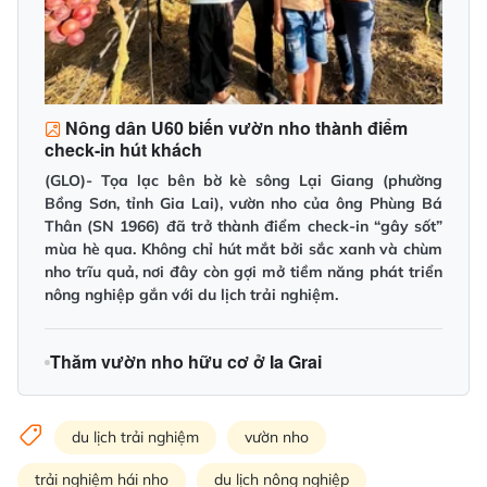
Nông dân U60 biến vườn nho thành điểm
check-in hút khách
(GLO)- Tọa lạc bên bờ kè sông Lại Giang (phường
Bồng Sơn, tỉnh Gia Lai), vườn nho của ông Phùng Bá
Thân (SN 1966) đã trở thành điểm check-in “gây sốt”
mùa hè qua. Không chỉ hút mắt bởi sắc xanh và chùm
nho trĩu quả, nơi đây còn gợi mở tiềm năng phát triển
nông nghiệp gắn với du lịch trải nghiệm.
Thăm vườn nho hữu cơ ở Ia Grai
du lịch trải nghiệm
vườn nho
trải nghiệm hái nho
du lịch nông nghiệp