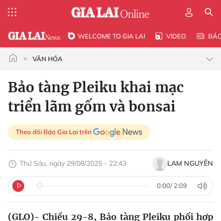
WELCOME TO GIA LAI
VIDEO
BÁ
VĂN HÓA
Bảo tàng Pleiku khai mạc
triển lãm gốm và bonsai
Theo dõi Báo Gia Lai trên
Thứ Sáu, ngày 29/08/2025 - 22:43
LAM NGUYÊN
0:00
/
2:09
(GLO)- Chiều 29-8, Bảo tàng Pleiku phối hợp