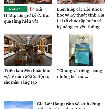
Già
Liên hiệp các Hội Khoa
E-MAGAZINE
học và Kỹ thuật tỉnh Gia
H’Mip lưu giữ ký ức Jrai
Lai tổ chức tập huấn về
qua từng hiện vật
kỹ năng truyền thông
Triển lãm Mỹ thuật khu
"Chung và riêng" cùng
vực V năm 2026: Hội tụ
những kết nối…
sắc màu sáng tạo
Gia Lai: Hàng trăm võ sinh đồng