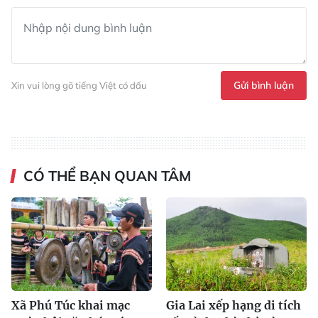
Gửi bình luận
Xin vui lòng gõ tiếng Việt có dấu
CÓ THỂ BẠN QUAN TÂM
Xã Phú Túc khai mạc
Gia Lai xếp hạng di tích