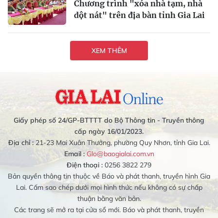
Chương trình "xóa nhà tạm, nhà
dột nát" trên địa bàn tỉnh Gia Lai
XEM THÊM
Giấy phép số 24/GP-BTTTT do Bộ Thông tin - Truyền thông
cấp ngày 16/01/2023.
Địa chỉ :
21-23 Mai Xuân Thưởng, phường Quy Nhơn, tỉnh Gia Lai.
Email :
Glo@baogialai.com.vn
Điện thoại :
0256 3822 279
Bản quyền thông tin thuộc về Báo và phát thanh, truyền hình Gia
Lai. Cấm sao chép dưới mọi hình thức nếu không có sự chấp
thuận bằng văn bản.
Các trang sẽ mở ra tại cửa sổ mới. Báo và phát thanh, truyền