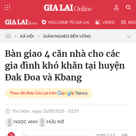
WELCOME TO GIA LAI
VIDEO
BÁ
XÃ HỘI
GIẢM NGHÈO BỀN VỮNG
Bàn giao 4 căn nhà cho các
gia đình khó khăn tại huyện
Đak Đoa và Kbang
Theo dõi Báo Gia Lai trên
Thứ Năm, ngày 15/05/2025 - 02:57
NGỌC ANH
HỮU NỞ
0:00
/
2:22