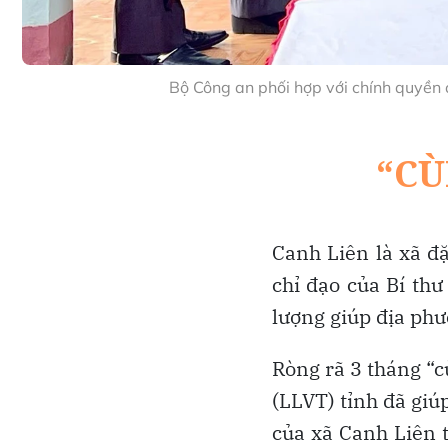
Bộ Công an phối hợp với chính quyền
Canh Liên là xã đặ
chỉ đạo của Bí th
lượng giúp địa ph
Ròng rã 3 tháng “c
(LLVT) tỉnh đã giú
của xã Canh Liên t