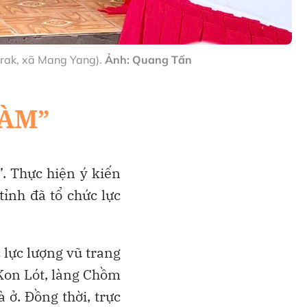
Hrak, xã Mang Yang).
Ảnh: Quang Tấn
”. Thực hiện ý kiến
ỉnh đã tổ chức lực
 lực lượng vũ trang
 Kon Lót, làng Chồm
 ở. Đồng thời, trực