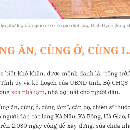
 địa phương bàn giao nhà cho gia đình ông Đinh Hyôn (làng 
c biệt khó khăn, được mệnh danh là “cổng trời
ư Tỉnh ủy và kế hoạch của UBND tỉnh, Bộ CHQS t
ương
xóa nhà tạm
, nhà dột nát cho người dân.
ùng ăn, cùng ở, cùng làm”, cán bộ, chiến sĩ thuộc
p người dân các làng Kà Nâu, Kà Bông, Hà Giao,
rên 2.030 ngày công để xây dựng, sửa chữa nhà