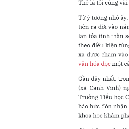
Thế là tôi cùng vài
Từ ý tưởng nhỏ ấy,
tiên ra đời vào n
lan tỏa tinh thần 
theo điều kiện t
xa được chạm vào 
văn hóa đọc
một cá
Gần đây nhất, tro
(xã Canh Vinh)-n
Trường Tiểu học 
háo hức đón nhận t
khoa học khám phá,