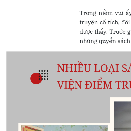
Trong niềm vui ấy
truyện cổ tích, đô
được thấy. Trước g
những quyển sách