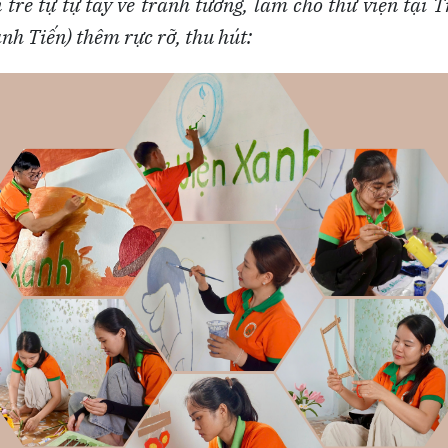
 trẻ tự tự tay vẽ tranh tường, làm cho thư viện tại
nh Tiến) thêm rực rỡ, thu hút: