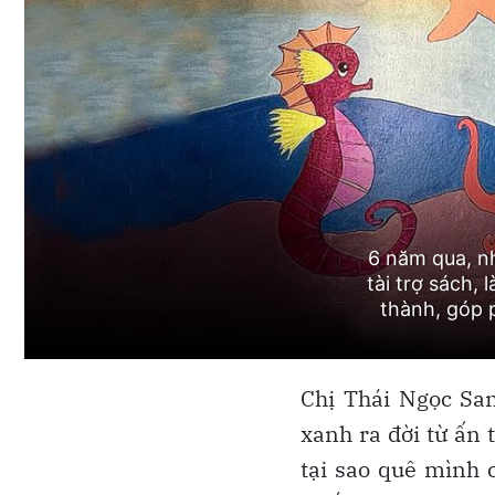
Chị Thái Ngọc Sa
xanh ra đời từ ấn 
tại sao quê mình 