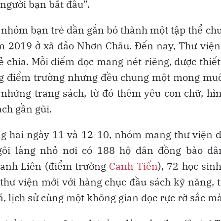
 người bạn bắt đầu”.
 nhóm bạn trẻ dần gắn bó thành một tập thể ch
ăm 2019 ở xã đảo Nhơn Châu. Đến nay, Thư việ
sẻ chia. Mỗi điểm đọc mang nét riêng, được thiết 
ừng điểm trường nhưng đều chung một mong muố
những trang sách, từ đó thêm yêu con chữ, hìn
ch gần gũi.
ng hai ngày 11 và 12-10, nhóm mang thư viện 
gôi làng nhỏ nơi có 188 hộ dân đồng bào dân 
Canh Liên (điểm trường
Canh Tiến
), 72 học sin
hư viện mới với hàng chục đầu sách kỹ năng, t
 lịch sử cùng một không gian đọc rực rỡ sắc m