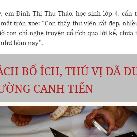
, em Đinh Thị Thu Thảo, học sinh lớp 4, cẩn t
i mắt tròn xoe: “Con thấy thư viện rất đẹp, nhi
iờ con chỉ nghe truyện cổ tích qua lời kể, chư
 như hôm nay”.