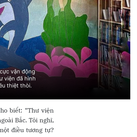
o biết: “Thư viện
goài Bắc. Tôi nghĩ,
một điều tương tự?