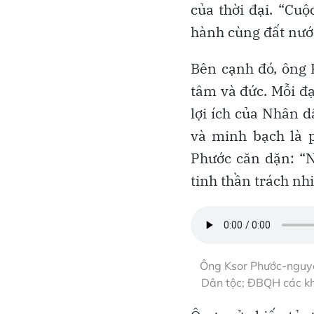
của thời đại. “Cu
hành cùng đất nướ
Bên cạnh đó, ông
tâm và đức. Mỗi đạ
lợi ích của Nhân d
và minh bạch là 
Phước căn dặn: “N
tinh thần trách nh
Ông Ksor Phước-nguyê
Dân tộc; ĐBQH các khó