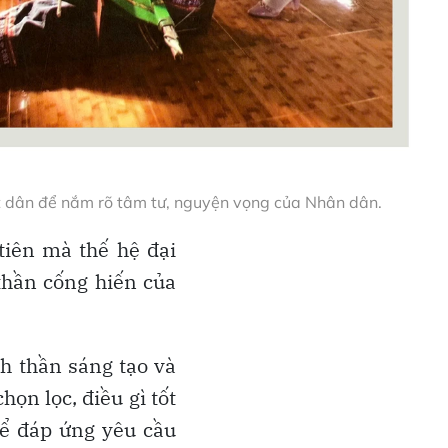
át dân để nắm rõ tâm tư, nguyện vọng của Nhân dân.
tiên mà thế hệ đại
thần cống hiến của
nh thần sáng tạo và
họn lọc, điều gì tốt
để đáp ứng yêu cầu