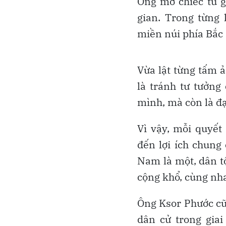
Ông mở chiếc tủ g
gian. Trong từng 
miền núi phía Bắc
Vừa lật từng tấm 
là tránh tư tưởng
mình, mà còn là đạ
Vì vậy, mỗi quyết
đến lợi ích chung 
Nam là một, dân t
cộng khổ, cùng nha
Ông Ksor Phước cũn
dân cử trong gia