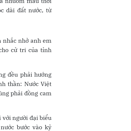
 đã nhuốm màu thời
c dài đất nước, từ
ôn nhắc nhở anh em
ho cử tri của tỉnh
ờng đều phải hướng
inh thần: Nước Việt
cũng phải đồng cam
 với người đại biểu
 nước bước vào kỷ