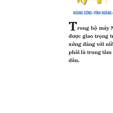
T
rong bộ máy N
được giao trọng t
xứng đáng với niề
phải là trung tâm 
dân.