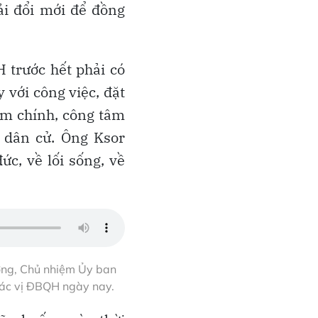
ải đổi mới để đồng
trước hết phải có
 với công việc, đặt
iêm chính, công tâm
 dân cử. Ông Ksor
c, về lối sống, về
ởng, Chủ nhiệm Ủy ban
 các vị ĐBQH ngày nay.