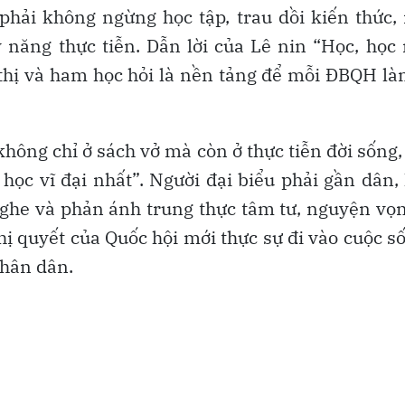
hải không ngừng học tập, trau dồi kiến thức,
năng thực tiễn. Dẫn lời của Lê nin “Học, học 
 thị và ham học hỏi là nền tảng để mỗi ĐBQH l
không chỉ ở sách vở mà còn ở thực tiễn đời sống, 
 học vĩ đại nhất”. Người đại biểu phải gần dân, 
nghe và phản ánh trung thực tâm tư, nguyện vọng
hị quyết của Quốc hội mới thực sự đi vào cuộc 
Nhân dân.