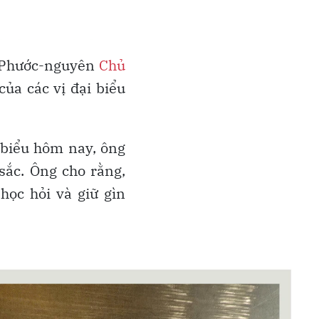
or Phước-nguyên
Chủ
ủa các vị đại biểu
i biểu hôm nay, ông
sắc. Ông cho rằng,
ọc hỏi và giữ gìn