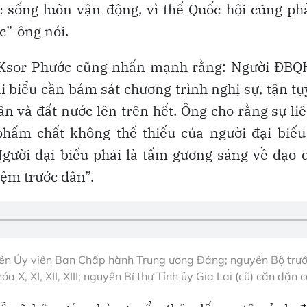
ộc sống luôn vận động, vì thế Quốc hội cũng ph
c”-ông nói.
 Ksor Phước cũng nhấn mạnh rằng: Người ĐBQH 
i biểu cần bám sát chương trình nghị sự, tận tụy
ân và đất nước lên trên hết. Ông cho rằng sự l
phẩm chất không thể thiếu của người đại biểu
gười đại biểu phải là tấm gương sáng về đạo đứ
iệm trước dân”.
n Ủy viên Ban Chấp hành Trung ương Đảng; nguyên Bộ trư
a X, XI, XII, XIII; nguyên Bí thư Tỉnh ủy Gia Lai (cũ) căn dặn