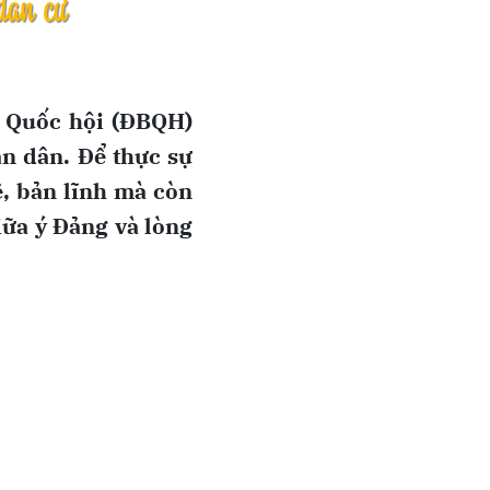
u Quốc hội (ĐBQH)
ân dân. Để thực sự
ệ, bản lĩnh mà còn
giữa ý Đảng và lòng