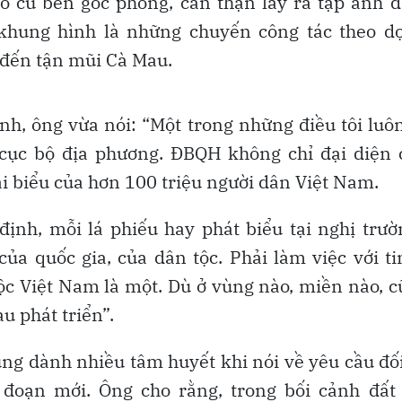
ỗ cũ bên góc phòng, cẩn thận lấy ra tập ảnh
khung hình là những chuyến công tác theo dọ
 đến tận mũi Cà Mau.
ảnh, ông vừa nói: “Một trong những điều tôi lu
 cục bộ địa phương. ĐBQH không chỉ đại diện c
i biểu của hơn 100 triệu người dân Việt Nam.
 định, mỗi lá phiếu hay phát biểu tại nghị trư
của quốc gia, của dân tộc. Phải làm việc với t
ộc Việt Nam là một. Dù ở vùng nào, miền nào, 
u phát triển”.
g dành nhiều tâm huyết khi nói về yêu cầu đối
i đoạn mới. Ông cho rằng, trong bối cảnh đất