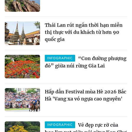
Thái Lan rút ngắn thời hạn miễn
thị thực với du khách từ hơn 90
quốc gia
“Con đường phượng
INFOGRAPHIC
đỏ” giữa núi rừng Gia Lai
Hấp dẫn Festival mùa Hè 2026 Bắc
Hà 'Vang xa vó ngựa cao nguyên'
Vẻ đẹp rực rỡ của
INFOGRAPHIC