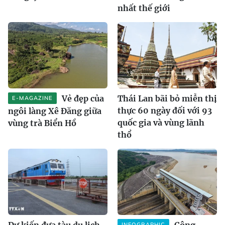
nhất thế giới
Vẻ đẹp của
Thái Lan bãi bỏ miễn thị
E-MAGAZINE
thực 60 ngày đối với 93
ngôi làng Xê Đăng giữa
quốc gia và vùng lãnh
vùng trà Biển Hồ
thổ
Dự kiến đưa tàu du lịch
Công
INFOGRAPHIC