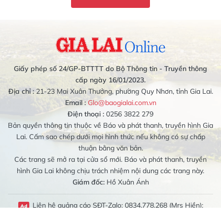
Giấy phép số 24/GP-BTTTT do Bộ Thông tin - Truyền thông
cấp ngày 16/01/2023.
Địa chỉ :
21-23 Mai Xuân Thưởng, phường Quy Nhơn, tỉnh Gia Lai.
Email :
Glo@baogialai.com.vn
Điện thoại :
0256 3822 279
Bản quyền thông tin thuộc về Báo và phát thanh, truyền hình Gia
Lai. Cấm sao chép dưới mọi hình thức nếu không có sự chấp
thuận bằng văn bản.
Các trang sẽ mở ra tại cửa sổ mới. Báo và phát thanh, truyền
hình Gia Lai không chịu trách nhiệm nội dung các trang này.
Giám đốc:
Hồ Xuân Ánh
Liên hệ quảng cáo SĐT-Zalo: 0834.778.268 (Mrs Hiền);
0989.079.314 (Mrs Bích Liên)