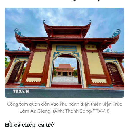
Cổng tam quan dẫn vào khu hành điện thiền viện Trúc
Lâm An Giang. (Ảnh: Thanh Sang/TTXVN)
Hồ cá chép-cá trê