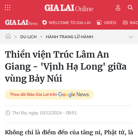
WELCOME TO GIA LAI
VIDEO
BÁ
DU LỊCH
HÀNH TRANG LỮ HÀNH
Thiền viện Trúc Lâm An
Giang - 'Vịnh Hạ Long' giữa
vùng Bảy Núi
Theo dõi Báo Gia Lai trên
Thứ Ba, ngày 10/12/2024 - 08:51
Không chỉ là điểm đến của tăng ni, Phật tử, là