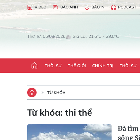
VIDEO
BÁO ẢNH
BÁO IN
PODCAST
Gia Lai, 21.6°C - 29.5°C
Thứ Tư, 05/08/2026
THỜI SỰ
THẾ GIỚI
CHÍNH TRỊ
THỜI SỰ 
TỪ KHÓA
Từ khóa:
thi thể
Đã tìm 
sông S