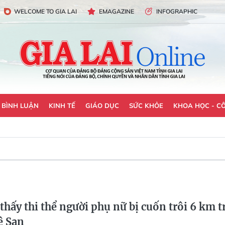
WELCOME TO GIA LAI
EMAGAZINE
INFOGRAPHIC
- BÌNH LUẬN
KINH TẾ
GIÁO DỤC
SỨC KHỎE
KHOA HỌC - C
thấy thi thể người phụ nữ bị cuốn trôi 6 km t
ê San