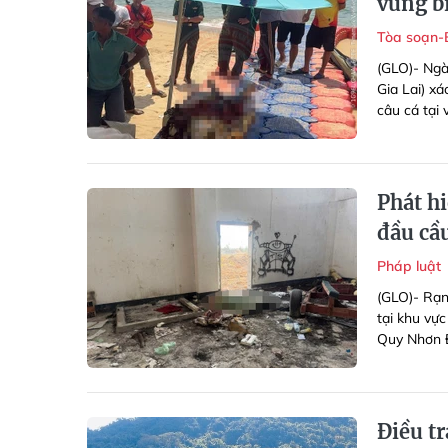
vùng b
Tòa soạn-
(GLO)- Ngà
Gia Lai) xá
câu cá tại 
Phát hi
đầu cầ
Pháp luật
(GLO)- Rạn
tại khu vự
Quy Nhơn Đ
Điều tr