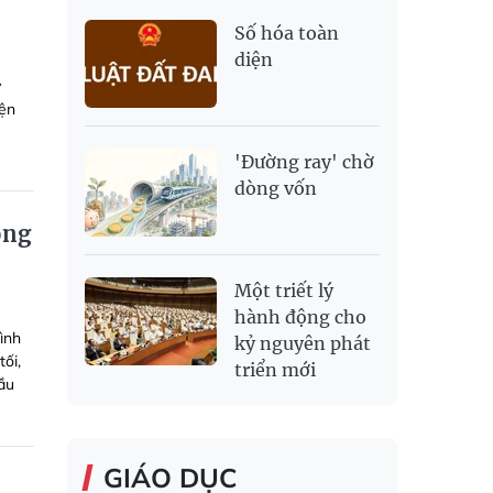
Số hóa toàn
diện
y
iện
'Đường ray' chờ
dòng vốn
ông
Một triết lý
hành động cho
ình
kỷ nguyên phát
ối,
triển mới
ầu
GIÁO DỤC