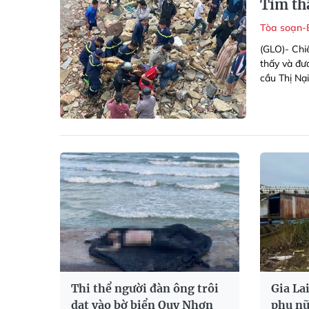
Tìm th
Tòa soạn-
(GLO)- Chi
thấy và đư
cầu Thị Nại
Thi thể người đàn ông trôi
Gia Lai
dạt vào bờ biển Quy Nhơn
phụ nữ