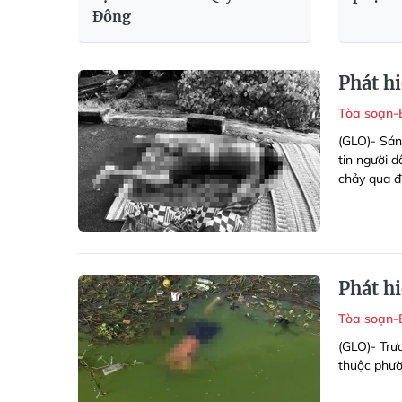
Đông
Phát h
Tòa soạn-
(GLO)- Sán
tin người d
chảy qua đ
Phát h
Tòa soạn-
(GLO)- Trư
thuộc phườ