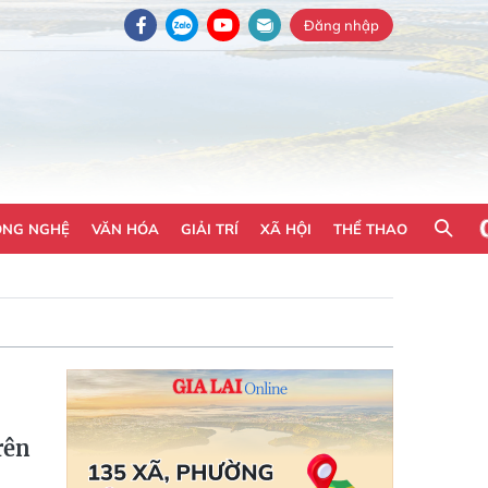
Đăng nhập
ÔNG NGHỆ
VĂN HÓA
GIẢI TRÍ
XÃ HỘI
THỂ THAO
rên