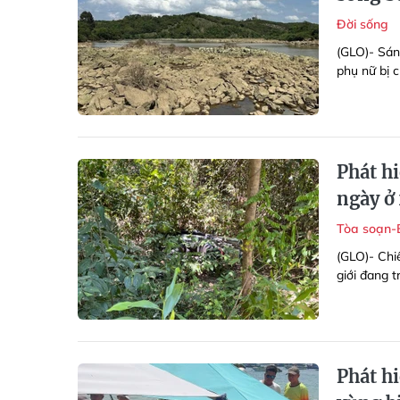
Đời sống
(GLO)- Sáng
phụ nữ bị c
Phát hi
ngày ở
Tòa soạn-
(GLO)- Chiề
giới đang t
Phát h