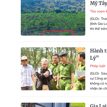
Mỹ Tâ
Tòa soạn-
(GLO)- Trư
(tỉnh Gia L
thi thể trê
Hành t
Lý”
Pháp luật
(GLO)- Sau 
sự Công an
không có n
nhận án ch
Gia Lai