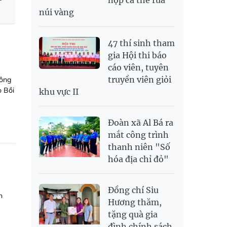
núi vàng
47 thí sinh tham
gia Hội thi báo
cáo viên, tuyên
truyền viên giỏi
hông
ò Bồi
khu vực II
Đoàn xã Al Bá ra
mắt công trình
thanh niên "Số
hóa địa chỉ đỏ"
Đồng chí Siu
h
Hương thăm,
tặng quà gia
đình chính sách