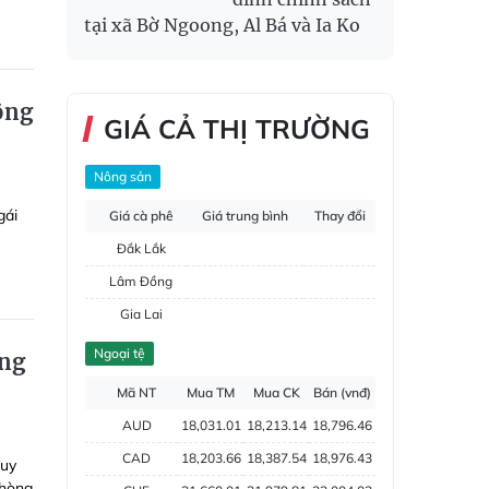
tại xã Bờ Ngoong, Al Bá và Ia Ko
sông
GIÁ CẢ THỊ TRƯỜNG
Nông sản
gái
Giá cà phê
Giá trung bình
Thay đổi
Đắk Lắk
Lâm Đồng
Gia Lai
Đắk Nông
Ngoại tệ
ong
Hồ tiêu
Mã NT
Mua TM
Mua CK
Bán (vnđ)
AUD
18,031.01
18,213.14
18,796.46
CAD
18,203.66
18,387.54
18,976.43
Quy
phòng