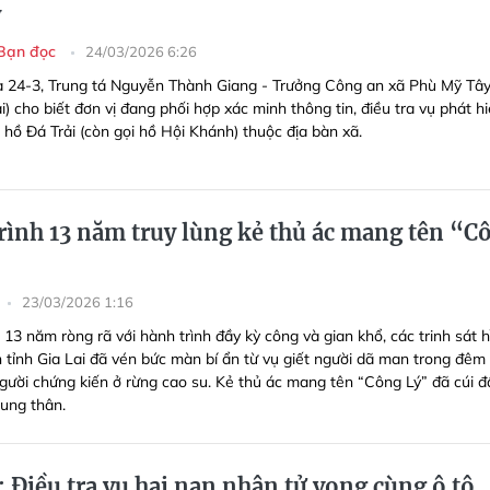
y
Bạn đọc
24/03/2026 6:26
a 24-3, Trung tá Nguyễn Thành Giang - Trưởng Công an xã Phù Mỹ Tâ
ai) cho biết đơn vị đang phối hợp xác minh thông tin, điều tra vụ phát h
n hồ Đá Trải (còn gọi hồ Hội Khánh) thuộc địa bàn xã.
rình 13 năm truy lùng kẻ thủ ác mang tên “C
23/03/2026 1:16
13 năm ròng rã với hành trình đầy kỳ công và gian khổ, các trinh sát h
 tỉnh Gia Lai đã vén bức màn bí ẩn từ vụ giết người dã man trong đêm t
gười chứng kiến ở rừng cao su. Kẻ thủ ác mang tên “Công Lý” đã cúi đ
ung thân.
: Điều tra vụ hai nạn nhân tử vong cùng ô tô