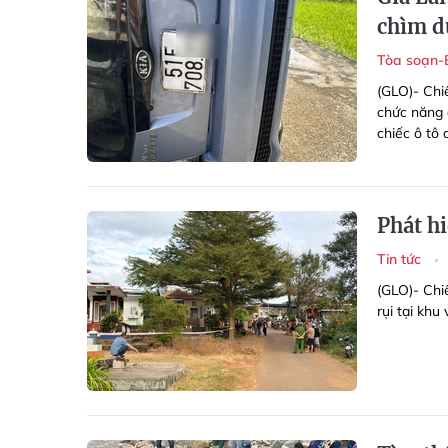
chìm d
Tòa soạn-
(GLO)- Chi
chức năng 
chiếc ô tô
Phát hi
Tin tức
(GLO)- Chiề
rụi tại khu