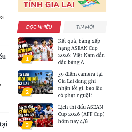
ời
ĐỌC NHIỀU
TIN MỚI
Kết quả, bảng xếp
hạng ASEAN Cup
2026: Việt Nam dẫn
iều
1
đầu bảng A
39 điểm camera tại
Gia Lai đang ghi
am
nhận lỗi gì, bao lâu
2
có phạt nguội?
Lịch thi đấu ASEAN
Cup 2026 (AFF Cup)
hôm nay 4/8
tại
3