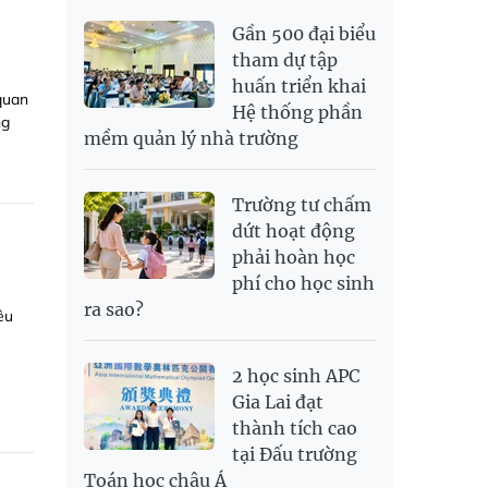
Gần 500 đại biểu
tham dự tập
huấn triển khai
quan
Hệ thống phần
ng
mềm quản lý nhà trường
Trường tư chấm
dứt hoạt động
phải hoàn học
phí cho học sinh
ra sao?
êu
2 học sinh APC
Gia Lai đạt
thành tích cao
tại Đấu trường
Toán học châu Á