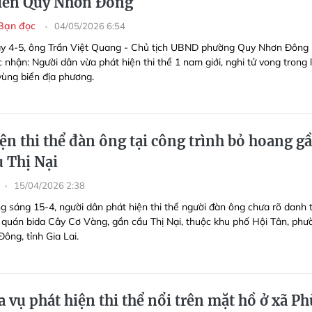
iển Quy Nhơn Đông
Bạn đọc
04/05/2026 6:54
y 4-5, ông Trần Việt Quang - Chủ tịch UBND phường Quy Nhơn Đông (
c nhận: Người dân vừa phát hiện thi thể 1 nam giới, nghi tử vong trong l
vùng biển địa phương.
ện thi thể đàn ông tại công trình bỏ hoang g
u Thị Nại
15/04/2026 2:38
g sáng 15-4, người dân phát hiện thi thể người đàn ông chưa rõ danh 
c quán bida Cây Cơ Vàng, gần cầu Thị Nại, thuộc khu phố Hội Tân, phư
ông, tỉnh Gia Lai.
a vụ phát hiện thi thể nổi trên mặt hồ ở xã Ph