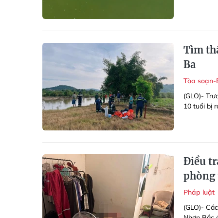
Tìm thấ
Ba
Tòa soạn-
(GLO)- Trưa
10 tuổi bị r
Điều t
phòng 
Pháp luật
(GLO)- Các
Nhơn Bắc đ