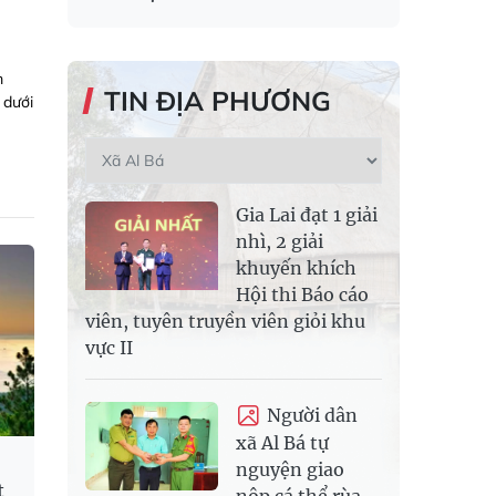
m
TIN ĐỊA PHƯƠNG
 dưới
Gia Lai đạt 1 giải
nhì, 2 giải
khuyến khích
Hội thi Báo cáo
viên, tuyên truyền viên giỏi khu
vực II
Người dân
xã Al Bá tự
nguyện giao
t
nộp cá thể rùa