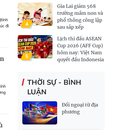
Gia Lai giảm 568
trường mầm non và
tỉnh
phổ thông công lập
4
úc đi
sau sắp xếp
Lịch thi đấu ASEAN
Cup 2026 (AFF Cup)
hôm nay: Việt Nam
5
ần
quyết đấu Indonesia
THỜI SỰ - BÌNH
tính
LUẬN
ờng
Đối ngoại từ địa
phương
ù