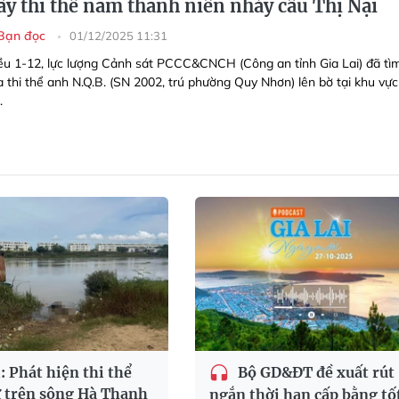
ấy thi thể nam thanh niên nhảy cầu Thị Nại
Bạn đọc
01/12/2025 11:31
ều 1-12, lực lượng Cảnh sát PCCC&CNCH (Công an tỉnh Gia Lai) đã tì
a thi thể anh N.Q.B. (SN 2002, trú phường Quy Nhơn) lên bờ tại khu vực
.
: Phát hiện thi thể
Bộ GD&ĐT đề xuất rút
 trên sông Hà Thanh
ngắn thời hạn cấp bằng tố