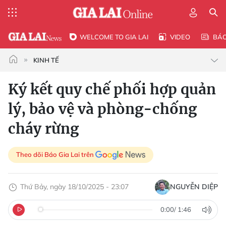
WELCOME TO GIA LAI
VIDEO
BÁ
KINH TẾ
Ký kết quy chế phối hợp quản
lý, bảo vệ và phòng-chống
cháy rừng
Theo dõi Báo Gia Lai trên
Thứ Bảy, ngày 18/10/2025 - 23:07
NGUYỄN DIỆP
0:00
/
1:46