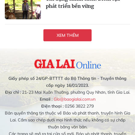
phát triển bền vững
XEM THÊM
Giấy phép số 24/GP-BTTTT do Bộ Thông tin - Truyền thông
cấp ngày 16/01/2023.
Địa chỉ :
21-23 Mai Xuân Thưởng, phường Quy Nhơn, tỉnh Gia Lai.
Email :
Glo@baogialai.com.vn
Điện thoại :
0256 3822 279
Bản quyền thông tin thuộc về Báo và phát thanh, truyền hình Gia
Lai. Cấm sao chép dưới mọi hình thức nếu không có sự chấp
thuận bằng văn bản.
Các trang sẽ mở ra tại cửa sổ mới. Báo và phát thanh, truyền