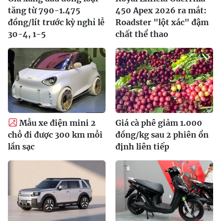
tăng từ 790-1.475
450 Apex 2026 ra mắt:
đồng/lít trước kỳ nghỉ lễ
Roadster "lột xác" đậm
30-4, 1-5
chất thể thao
Mẫu xe điện mini 2
Giá cà phê giảm 1.000
chỗ đi được 300 km mỗi
đồng/kg sau 2 phiên ổn
lần sạc
định liên tiếp