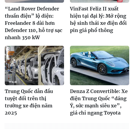
“Land Rover Defender
VinFast Feliz II xuất
thuần điện” lộ diện:
hiện tại đại lý: Mở rộng
Freelander 8 dài hơn
hệ sinh thái xe điện đổi
Defender 110, hỗ trợ sạc
pin giá phổ thông
nhanh 350 kW
Trung Quốc dẫn đầu
Denza Z Convertible: Xe
tuyệt đối trên thị
điện Trung Quốc “dáng
trường xe điện năm
Ý, sức mạnh siêu xe”,
2025
giá chỉ ngang Toyota