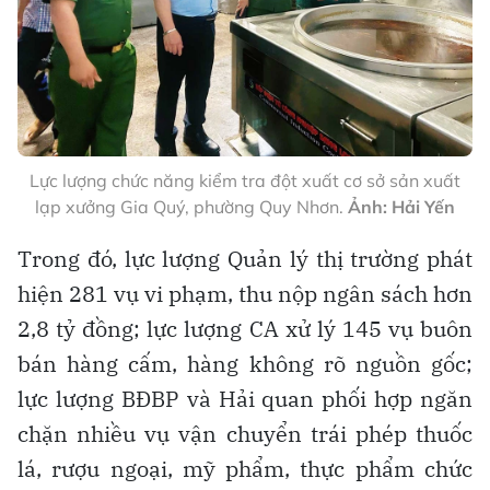
Lực lượng chức năng kiểm tra đột xuất cơ sở sản xuất
lạp xưởng Gia Quý, phường Quy Nhơn.
Ảnh: Hải Yến
Trong đó, lực lượng Quản lý thị trường phát
hiện 281 vụ vi phạm, thu nộp ngân sách hơn
2,8 tỷ đồng; lực lượng CA xử lý 145 vụ buôn
bán hàng cấm, hàng không rõ nguồn gốc;
lực lượng BĐBP và Hải quan phối hợp ngăn
chặn nhiều vụ vận chuyển trái phép thuốc
lá, rượu ngoại, mỹ phẩm, thực phẩm chức