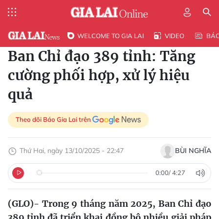
WELCOME TO GIA LAI
VIDEO
BÁ
Ban Chỉ đạo 389 tỉnh: Tăng
cường phối hợp, xử lý hiệu
quả
Theo dõi Báo Gia Lai trên
Thứ Hai, ngày 13/10/2025 - 22:47
BÙI NGHĨA
0:00
/
4:27
(GLO)- Trong 9 tháng năm 2025, Ban Chỉ đạo
389 tỉnh đã triển khai đồng bộ nhiều giải pháp