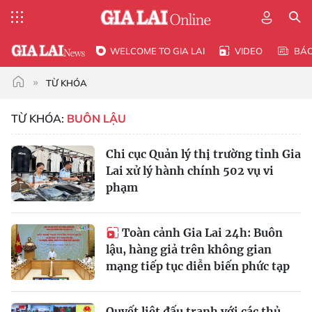
WELCOME TO GIA LAI
VIDEO
BÁ
TỪ KHÓA
TỪ KHÓA:
BUÔN LẬU
Chi cục Quản lý thị trường tỉnh Gia
Lai xử lý hành chính 502 vụ vi
phạm
Toàn cảnh Gia Lai 24h: Buôn
lậu, hàng giả trên không gian
mạng tiếp tục diễn biến phức tạp
Quyết liệt đấu tranh với các thủ