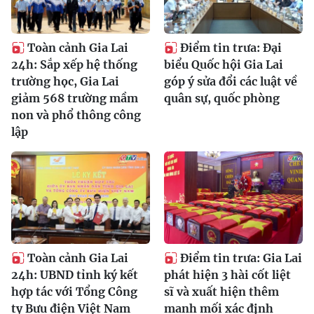
Toàn cảnh Gia Lai
Điểm tin trưa: Đại
24h: Sắp xếp hệ thống
biểu Quốc hội Gia Lai
trường học, Gia Lai
góp ý sửa đổi các luật về
giảm 568 trường mầm
quân sự, quốc phòng
non và phổ thông công
lập
Toàn cảnh Gia Lai
Điểm tin trưa: Gia Lai
24h: UBND tỉnh ký kết
phát hiện 3 hài cốt liệt
hợp tác với Tổng Công
sĩ và xuất hiện thêm
ty Bưu điện Việt Nam
manh mối xác định