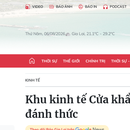
VIDEO
BÁO ẢNH
BÁO IN
PODCAST
Gia Lai, 21.1°C - 29.2°C
Thứ Năm, 06/08/2026
THỜI SỰ
THẾ GIỚI
CHÍNH TRỊ
THỜI SỰ 
KINH TẾ
Khu kinh tế Cửa kh
đánh thức
Theo dõi Báo Gia Lai trên