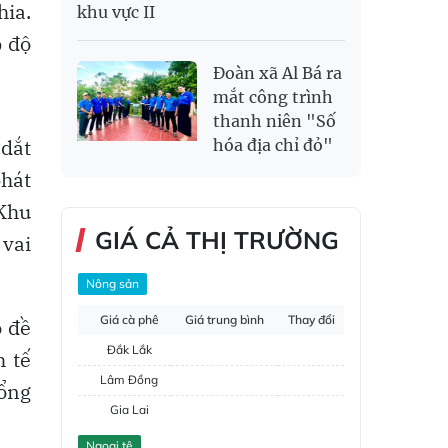
hia.
khu vực II
p độ
Đoàn xã Al Bá ra
mắt công trình
thanh niên "Số
 dắt
hóa địa chỉ đỏ"
phát
 Khu
GIÁ CẢ THỊ TRƯỜNG
 vai
Nông sản
Giá cà phê
Giá trung bình
Thay đổi
o đề
Đắk Lắk
h tế
Lâm Đồng
tổng
Gia Lai
Đắk Nông
Ngoại tệ