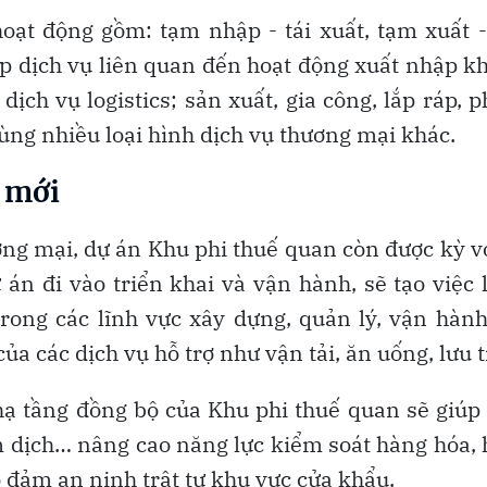
oạt động gồm: tạm nhập - tái xuất, tạm xuất -
p dịch vụ liên quan đến hoạt động xuất nhập k
ịch vụ logistics; sản xuất, gia công, lắp ráp, 
ùng nhiều loại hình dịch vụ thương mại khác.
a mới
ương mại, dự án Khu phi thuế quan còn được kỳ 
 án đi vào triển khai và vận hành, sẽ tạo việc
rong các lĩnh vực xây dựng, quản lý, vận hàn
của các dịch vụ hỗ trợ như vận tải, ăn uống, lưu t
hạ tầng đồng bộ của Khu phi thuế quan sẽ giúp
 dịch… nâng cao năng lực kiểm soát hàng hóa,
o đảm an ninh trật tự khu vực cửa khẩu.