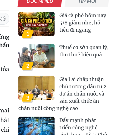
ĐỌC NHIỀU
TIN MỚI
Giá cà phê hôm nay
5/8 giảm nhẹ, hồ
tiêu đi ngang
1
ường
khẩu
Thuế cơ sở 1 quản lý,
thu thuế hiệu quả
2
 tỏa
Gia Lai chấp thuận
chủ trương đầu tư 2
dự án chăn nuôi và
3
sản xuất thức ăn
chăn nuôi công nghệ cao
 mại
phát
Đẩy mạnh phát
triển công nghệ
 chi
sinh học - Kỳ 1: Chủ