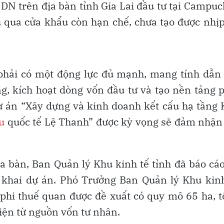
DN trên địa bàn tỉnh Gia Lai đầu tư tại Campuc
 qua cửa khẩu còn hạn chế, chưa tạo được nhị
 phải có một động lực đủ mạnh, mang tính dẫn
ng, kích hoạt dòng vốn đầu tư và tạo nền tảng 
 Dự án “Xây dựng và kinh doanh kết cấu hạ tầng
u
quốc tế Lệ Thanh” được kỳ vọng sẽ đảm nhận
địa bàn, Ban Quản lý Khu kinh tế tỉnh đã báo cá
 khai dự án. Phó Trưởng Ban Quản lý Khu kin
phi thuế quan được đề xuất có quy mô 65 ha, 
hiện từ nguồn vốn tư nhân.