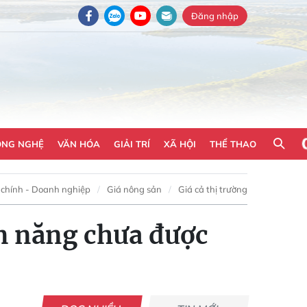
Đăng nhập
ÔNG NGHỆ
VĂN HÓA
GIẢI TRÍ
XÃ HỘI
THỂ THAO
 chính - Doanh nghiệp
Giá nông sản
Giá cả thị trường
m năng chưa được