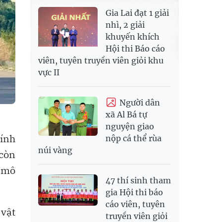
Gia Lai đạt 1 giải
nhì, 2 giải
khuyến khích
Hội thi Báo cáo
viên, tuyên truyền viên giỏi khu
vực II
Người dân
xã Al Bá tự
nguyện giao
tính
nộp cá thể rùa
núi vàng
 còn
y mô
47 thí sinh tham
gia Hội thi báo
cáo viên, tuyên
 vật
truyền viên giỏi