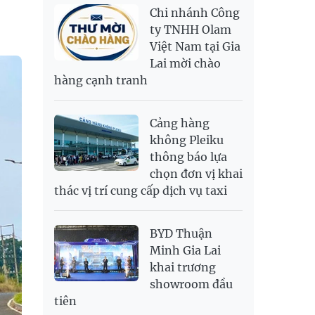
NOK
2,696.08
2,810.41
Chi nhánh Công
PNJ
138,500,000
142,500,000
RUB
307.79
340.71
ty TNHH Olam
Việt Nam tại Gia
SAR
6,944.19
7,243.07
Lai mời chào
SEK
2,709.1
2,823.98
hàng cạnh tranh
SGD
19,929.2
20,130.51
20,816.88
THB
699.53
777.26
810.22
Cảng hàng
USD
26,010
26,040
26,420
không Pleiku
thông báo lựa
chọn đơn vị khai
thác vị trí cung cấp dịch vụ taxi
BYD Thuận
Minh Gia Lai
khai trương
showroom đầu
tiên