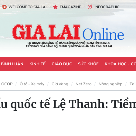
WELCOME TO GIA LAI
EMAGAZINE
INFOGRAPHIC
- BÌNH LUẬN
KINH TẾ
GIÁO DỤC
SỨC KHỎE
KHOA HỌC - C
OCOP
Ô tô - Xe máy
Giá vàng
Net Zero
Nông nghiệp
Tài
ẩu quốc tế Lệ Thanh: Tiề