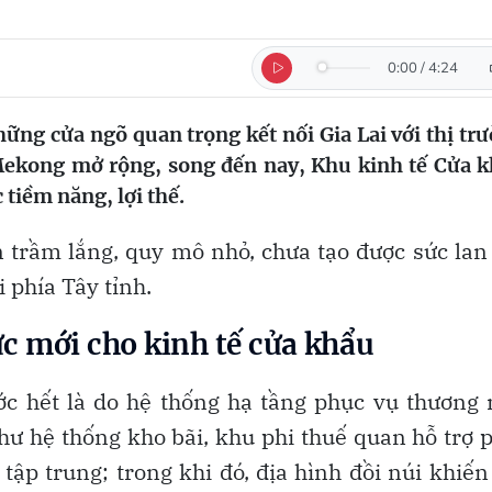
0:00
/
4:24
ững cửa ngõ quan trọng kết nối Gia Lai với thị tr
Mekong mở rộng, song đến nay, Khu kinh tế Cửa 
tiềm năng, lợi thế.
n trầm lắng, quy mô nhỏ, chưa tạo được sức lan
i phía Tây tỉnh.
ực mới cho kinh tế cửa khẩu
ớc hết là do hệ thống hạ tầng phục vụ thương
như hệ thống kho bãi, khu phi thuế quan hỗ trợ 
i tập trung; trong khi đó, địa hình đồi núi khiến